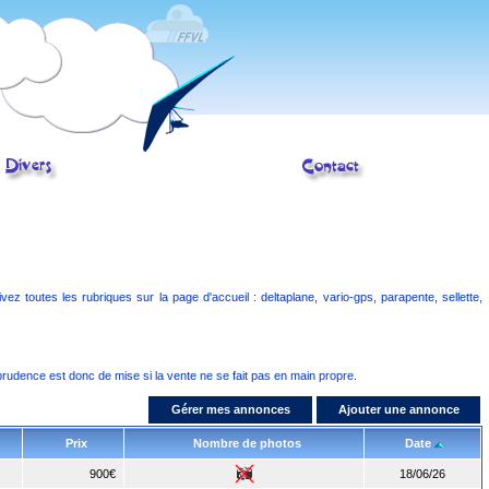
 toutes les rubriques sur la page d'accueil : deltaplane, vario-gps, parapente, sellette,
 prudence est donc de mise si la vente ne se fait pas en main propre.
Gérer mes annonces
Ajouter une annonce
Prix
Nombre de photos
Date
900€
18/06/26