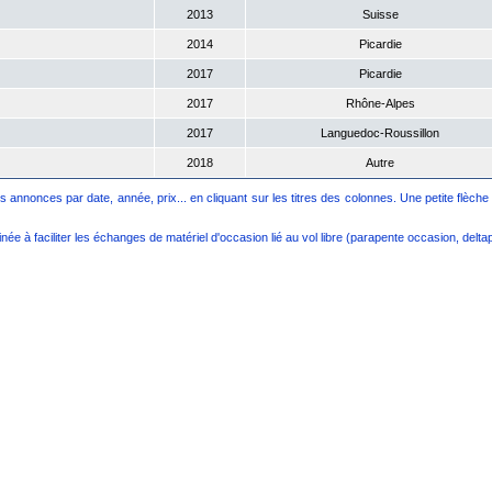
2013
Suisse
2014
Picardie
2017
Picardie
2017
Rhône-Alpes
2017
Languedoc-Roussillon
2018
Autre
s annonces par date, année, prix... en cliquant sur les titres des colonnes. Une petite flèche 
ée à faciliter les échanges de matériel d'occasion lié au vol libre (parapente occasion, delta