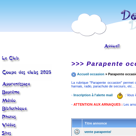
< tr>
>>> Parapente oc
Accueil occasion
» Parapente occas
La rubrique "Parapente occasion" permet de
harnais, radio, parachute de secours, etc... 
-
Inscription à l'alerte mail
: Vous 
-
ATTENTION AUX ARNAQUES :
Les arna
Titre annonce
vente parapente/