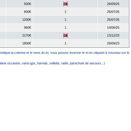
500€
29/09/25
800€
1
25/07/25
1200€
1
25/07/25
960€
1
14/06/25
2170€
13/12/23
1800€
1
29/09/23
indique la colonne et le sens du tri, vous pouvez inverser le tri en cliquant à nouveau sur le
plane occasion, vario-gps, harnais, sellette, radio, parachute de secours...)