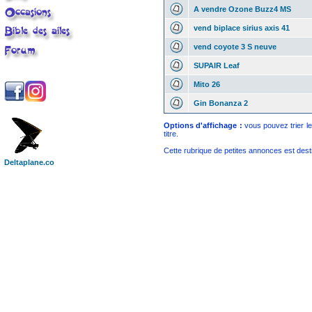
A vendre Ozone Buzz4 MS
vend biplace sirius axis 41
vend coyote 3 S neuve
SUPAIR Leaf
Mito 26
Gin Bonanza 2
Options d'affichage :
vous pouvez trier le
titre.
Cette rubrique de petites annonces est destin
Deltaplane.co