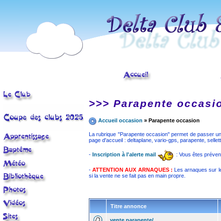
< tr>
>>> Parapente occasi
Accueil occasion
» Parapente occasion
La rubrique "Parapente occasion" permet de passer une 
page d'accueil : deltaplane, vario-gps, parapente, sellet
-
Inscription à l'alerte mail
: Vous êtes préve
-
ATTENTION AUX ARNAQUES :
Les arnaques sur le
si la vente ne se fait pas en main propre.
Titre annonce
vente parapente/