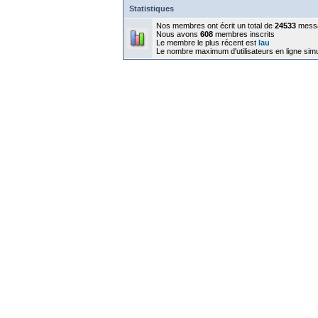
Statistiques
Nos membres ont écrit un total de
24533
mess
Nous avons
608
membres inscrits
Le membre le plus récent est
lau
Le nombre maximum d'utilisateurs en ligne sim