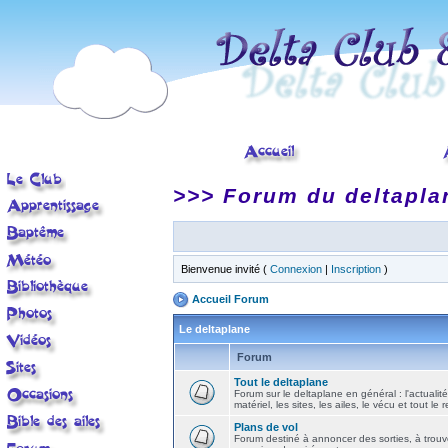
>>> Forum du deltapla
Bienvenue invité (
Connexion
|
Inscription
)
Accueil Forum
Le deltaplane
Forum
Tout le deltaplane
Forum sur le deltaplane en général : l'actualité
matériel, les sites, les ailes, le vécu et tout le r
Plans de vol
Forum destiné à annoncer des sorties, à trouv