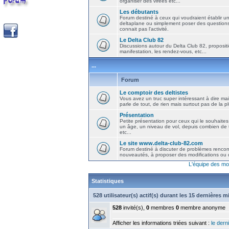
organiser des virées etc...
Les débutants
Forum destiné à ceux qui voudraient établir u
deltaplane ou simplement poser des question
connait pas l'activité.
Le Delta Club 82
Discussions autour du Delta Club 82, propositi
manifestation, les rendez-vous, etc...
...
Forum
Le comptoir des deltistes
Vous avez un truc super intéressant à dire mais
parle de tout, de rien mais surtout pas de la 
Présentation
Petite présentation pour ceux qui le souhaites
un âge, un niveau de vol, depuis combien de t
etc...
Le site www.delta-club-82.com
Forum destiné à discuter de problèmes rencont
nouveautés, à proposer des modifications ou d
L'équipe des mo
Statistiques
528 utilisateur(s) actif(s) durant les 15 dernières 
528
invité(s),
0
membres
0
membre anonyme
Afficher les informations triées suivant :
le derni