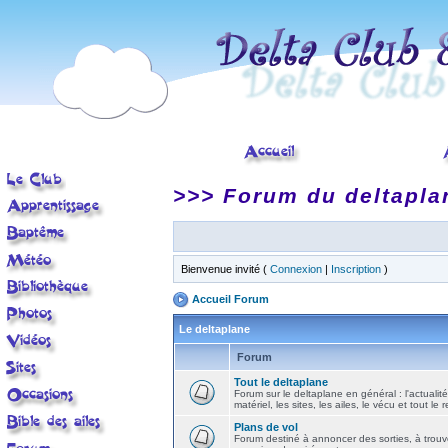
>>> Forum du deltapla
Bienvenue invité (
Connexion
|
Inscription
)
Accueil Forum
Le deltaplane
Forum
Tout le deltaplane
Forum sur le deltaplane en général : l'actualité
matériel, les sites, les ailes, le vécu et tout le r
Plans de vol
Forum destiné à annoncer des sorties, à trouv