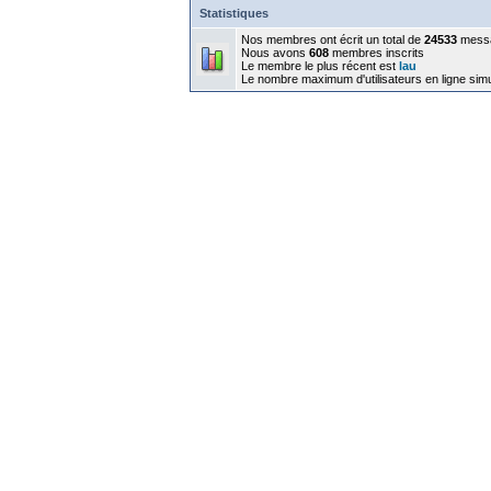
Statistiques
Nos membres ont écrit un total de
24533
mess
Nous avons
608
membres inscrits
Le membre le plus récent est
lau
Le nombre maximum d'utilisateurs en ligne sim