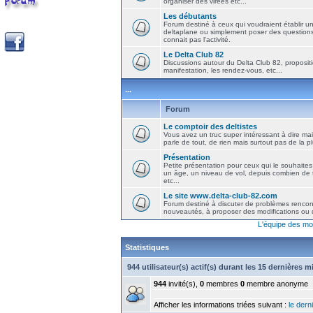
organiser des virées etc...
Les débutants
Forum destiné à ceux qui voudraient établir u
deltaplane ou simplement poser des question
connait pas l'activité.
Le Delta Club 82
Discussions autour du Delta Club 82, propositi
manifestation, les rendez-vous, etc...
...
Forum
Le comptoir des deltistes
Vous avez un truc super intéressant à dire mais
parle de tout, de rien mais surtout pas de la 
Présentation
Petite présentation pour ceux qui le souhaites
un âge, un niveau de vol, depuis combien de t
etc...
Le site www.delta-club-82.com
Forum destiné à discuter de problèmes rencont
nouveautés, à proposer des modifications ou d
L'équipe des mo
Statistiques
944 utilisateur(s) actif(s) durant les 15 dernières 
944
invité(s),
0
membres
0
membre anonyme
Afficher les informations triées suivant :
le derni