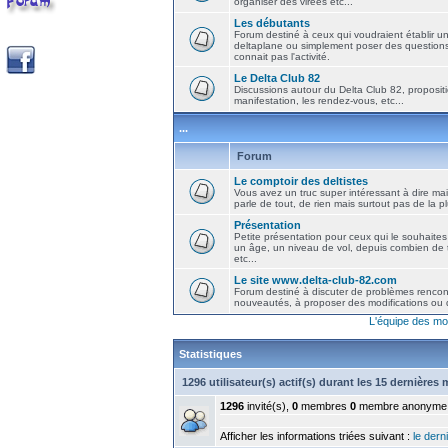
organiser des virées etc...
Les débutants
Forum destiné à ceux qui voudraient établir u
deltaplane ou simplement poser des question
connait pas l'activité.
Le Delta Club 82
Discussions autour du Delta Club 82, propositi
manifestation, les rendez-vous, etc...
...
Forum
Le comptoir des deltistes
Vous avez un truc super intéressant à dire mais
parle de tout, de rien mais surtout pas de la 
Présentation
Petite présentation pour ceux qui le souhaites
un âge, un niveau de vol, depuis combien de t
etc...
Le site www.delta-club-82.com
Forum destiné à discuter de problèmes rencont
nouveautés, à proposer des modifications ou d
L'équipe des mo
Statistiques
1296 utilisateur(s) actif(s) durant les 15 dernières
1296
invité(s),
0
membres
0
membre anonyme
Afficher les informations triées suivant :
le derni