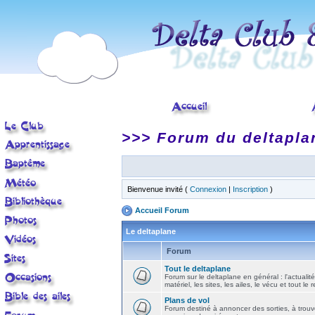
>>> Forum du deltapla
Bienvenue invité (
Connexion
|
Inscription
)
Accueil Forum
Le deltaplane
Forum
Tout le deltaplane
Forum sur le deltaplane en général : l'actualité
matériel, les sites, les ailes, le vécu et tout le r
Plans de vol
Forum destiné à annoncer des sorties, à trouv