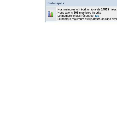
Statistiques
Nos membres ont écrit un total de
24533
mess
Nous avons
608
membres inscrits
Le membre le plus récent est
lau
Le nombre maximum d'utilisateurs en ligne sim