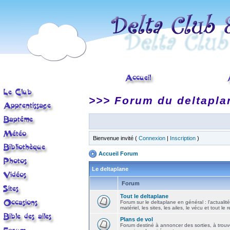
>>> Forum du deltapla
Bienvenue invité (
Connexion
|
Inscription
)
Accueil Forum
Le deltaplane
Forum
Tout le deltaplane
Forum sur le deltaplane en général : l'actualité
matériel, les sites, les ailes, le vécu et tout le r
Plans de vol
Forum destiné à annoncer des sorties, à trouv