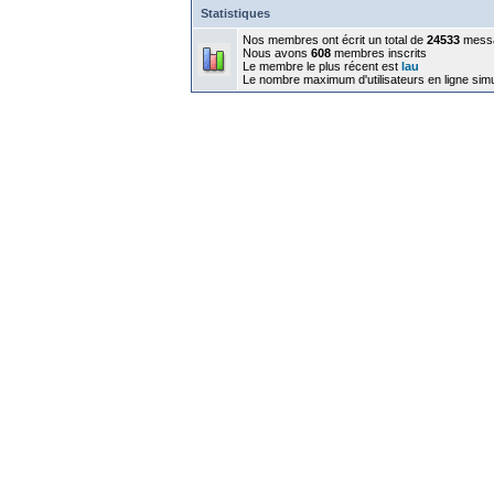
Statistiques
Nos membres ont écrit un total de
24533
mess
Nous avons
608
membres inscrits
Le membre le plus récent est
lau
Le nombre maximum d'utilisateurs en ligne sim