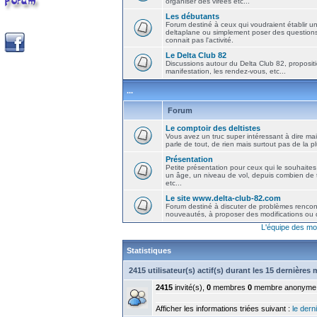
organiser des virées etc...
Les débutants
Forum destiné à ceux qui voudraient établir u
deltaplane ou simplement poser des question
connait pas l'activité.
Le Delta Club 82
Discussions autour du Delta Club 82, propositi
manifestation, les rendez-vous, etc...
...
Forum
Le comptoir des deltistes
Vous avez un truc super intéressant à dire mais
parle de tout, de rien mais surtout pas de la 
Présentation
Petite présentation pour ceux qui le souhaites
un âge, un niveau de vol, depuis combien de t
etc...
Le site www.delta-club-82.com
Forum destiné à discuter de problèmes rencont
nouveautés, à proposer des modifications ou d
L'équipe des mo
Statistiques
2415 utilisateur(s) actif(s) durant les 15 dernières
2415
invité(s),
0
membres
0
membre anonyme
Afficher les informations triées suivant :
le derni