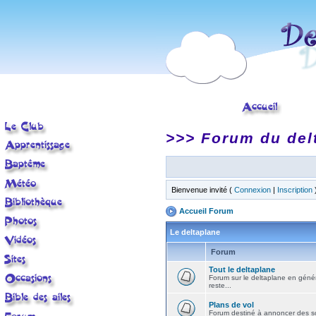
>>> Forum du del
Bienvenue invité (
Connexion
|
Inscription
Accueil Forum
Le deltaplane
Forum
Tout le deltaplane
Forum sur le deltaplane en général 
reste...
Plans de vol
Forum destiné à annoncer des sort