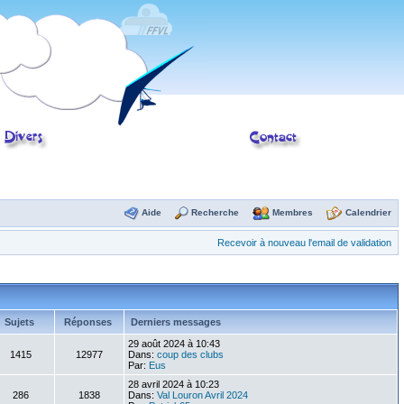
Aide
Recherche
Membres
Calendrier
Recevoir à nouveau l'email de validation
Sujets
Réponses
Derniers messages
29 août 2024 à 10:43
1415
12977
Dans:
coup des clubs
Par:
Eus
28 avril 2024 à 10:23
286
1838
Dans:
Val Louron Avril 2024