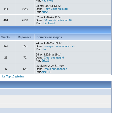
Par:
Patrick65
08 mai 2024 à 13:22
141
1646
Dans:
Faire voler du lourd
Par:
éric29
02 août 2024 à 11:59
464
4553
Dans:
50 ans du delta club 82
Par:
Noël Ansel
Sujets
Réponses
Derniers messages
24 août 2022 à 09:17
147
650
Dans:
arnaque au mandat cash
Par:
Nio
24 avril 2024 à 19:14
23
72
Dans:
C'est pas gagné
Par:
éric29
25 février 2024 à 13:07
47
128
Dans:
Photo sur annonce
Par:
Alex046
|
Le Top 10 général