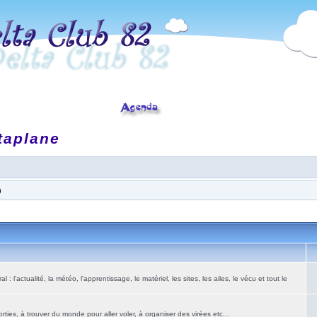
taplane
)
: l'actualité, la météo, l'apprentissage, le matériel, les sites, les ailes, le vécu et tout le
ies, à trouver du monde pour aller voler, à organiser des virées etc...