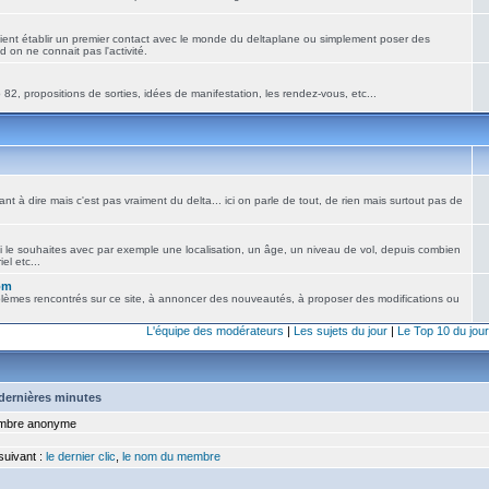
ient établir un premier contact avec le monde du deltaplane ou simplement poser des
 on ne connait pas l'activité.
82, propositions de sorties, idées de manifestation, les rendez-vous, etc...
nt à dire mais c'est pas vraiment du delta... ici on parle de tout, de rien mais surtout pas de
i le souhaites avec par exemple une localisation, un âge, un niveau de vol, depuis combien
el etc...
om
blèmes rencontrés sur ce site, à annoncer des nouveautés, à proposer des modifications ou
L'équipe des modérateurs
|
Les sujets du jour
|
Le Top 10 du jour
5 dernières minutes
bre anonyme
 suivant :
le dernier clic
,
le nom du membre