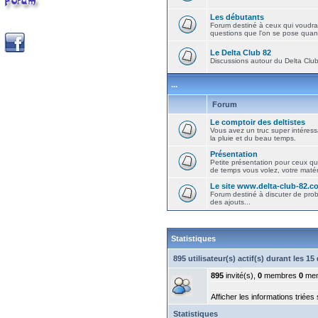
Les débutants
Forum destiné à ceux qui voudra
questions que l'on se pose quand
Le Delta Club 82
Discussions autour du Delta Club 
...
Forum
Le comptoir des deltistes
Vous avez un truc super intéressa
la pluie et du beau temps.
Présentation
Petite présentation pour ceux qu
de temps vous volez, votre matéri
Le site www.delta-club-82.c
Forum destiné à discuter de pro
des ajouts...
Statistiques
895 utilisateur(s) actif(s) durant les 1
895
invité(s),
0
membres
0
mem
Afficher les informations triées
Statistiques