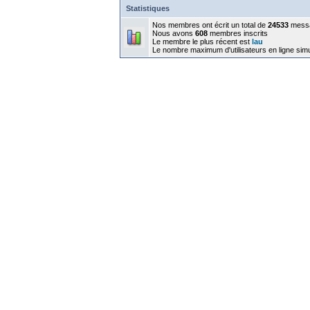
Statistiques
Nos membres ont écrit un total de
24533
mess
Nous avons
608
membres inscrits
Le membre le plus récent est
lau
Le nombre maximum d'utilisateurs en ligne sim