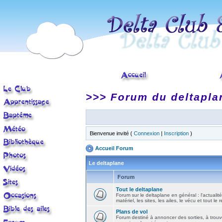
>>> Forum du deltapla
Bienvenue invité (
Connexion
|
Inscription
)
Accueil Forum
Le deltaplane
Forum
Tout le deltaplane
Forum sur le deltaplane en général : l'actualité
matériel, les sites, les ailes, le vécu et tout le r
Plans de vol
Forum destiné à annoncer des sorties, à trouv