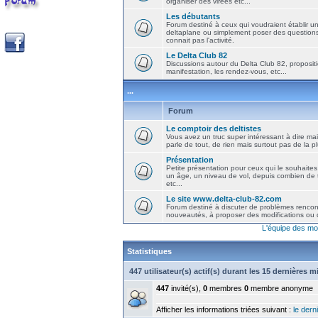
organiser des virées etc...
Les débutants
Forum destiné à ceux qui voudraient établir u
deltaplane ou simplement poser des question
connait pas l'activité.
Le Delta Club 82
Discussions autour du Delta Club 82, propositi
manifestation, les rendez-vous, etc...
...
Forum
Le comptoir des deltistes
Vous avez un truc super intéressant à dire mais
parle de tout, de rien mais surtout pas de la 
Présentation
Petite présentation pour ceux qui le souhaites
un âge, un niveau de vol, depuis combien de t
etc...
Le site www.delta-club-82.com
Forum destiné à discuter de problèmes rencont
nouveautés, à proposer des modifications ou d
L'équipe des mo
Statistiques
447 utilisateur(s) actif(s) durant les 15 dernières 
447
invité(s),
0
membres
0
membre anonyme
Afficher les informations triées suivant :
le derni