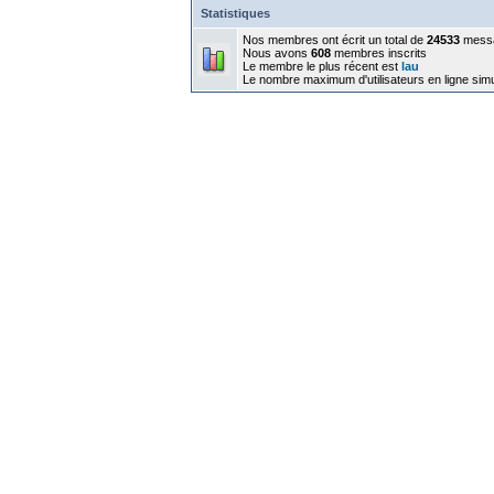
Statistiques
Nos membres ont écrit un total de
24533
mess
Nous avons
608
membres inscrits
Le membre le plus récent est
lau
Le nombre maximum d'utilisateurs en ligne sim