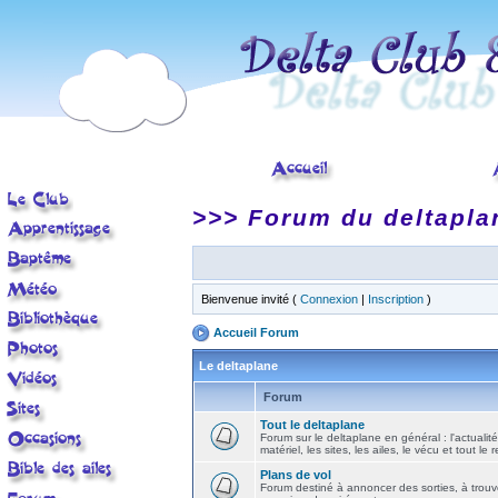
>>> Forum du deltapla
Bienvenue invité (
Connexion
|
Inscription
)
Accueil Forum
Le deltaplane
Forum
Tout le deltaplane
Forum sur le deltaplane en général : l'actualité
matériel, les sites, les ailes, le vécu et tout le r
Plans de vol
Forum destiné à annoncer des sorties, à trouv