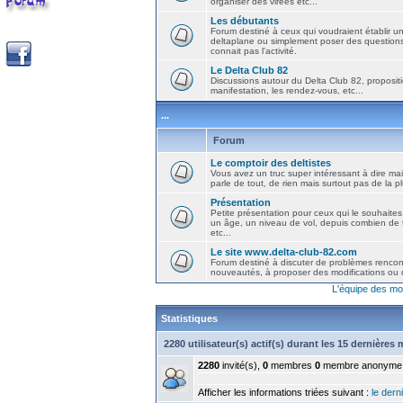
organiser des virées etc...
Les débutants
Forum destiné à ceux qui voudraient établir u
deltaplane ou simplement poser des question
connait pas l'activité.
Le Delta Club 82
Discussions autour du Delta Club 82, propositi
manifestation, les rendez-vous, etc...
...
Forum
Le comptoir des deltistes
Vous avez un truc super intéressant à dire mais
parle de tout, de rien mais surtout pas de la 
Présentation
Petite présentation pour ceux qui le souhaites
un âge, un niveau de vol, depuis combien de t
etc...
Le site www.delta-club-82.com
Forum destiné à discuter de problèmes rencont
nouveautés, à proposer des modifications ou d
L'équipe des mo
Statistiques
2280 utilisateur(s) actif(s) durant les 15 dernières
2280
invité(s),
0
membres
0
membre anonyme
Afficher les informations triées suivant :
le derni