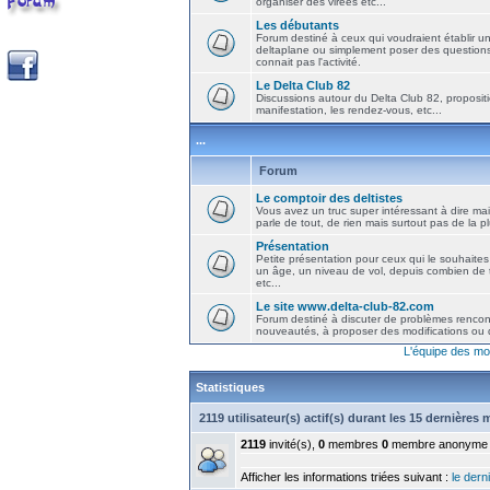
organiser des virées etc...
Les débutants
Forum destiné à ceux qui voudraient établir u
deltaplane ou simplement poser des question
connait pas l'activité.
Le Delta Club 82
Discussions autour du Delta Club 82, propositi
manifestation, les rendez-vous, etc...
...
Forum
Le comptoir des deltistes
Vous avez un truc super intéressant à dire mais
parle de tout, de rien mais surtout pas de la 
Présentation
Petite présentation pour ceux qui le souhaites
un âge, un niveau de vol, depuis combien de t
etc...
Le site www.delta-club-82.com
Forum destiné à discuter de problèmes rencont
nouveautés, à proposer des modifications ou d
L'équipe des mo
Statistiques
2119 utilisateur(s) actif(s) durant les 15 dernières
2119
invité(s),
0
membres
0
membre anonyme
Afficher les informations triées suivant :
le derni