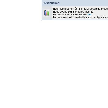
Statistiques
Nos membres ont écrit un total de
24533
mess
Nous avons
608
membres inscrits
Le membre le plus récent est
lau
Le nombre maximum d'utilisateurs en ligne sim