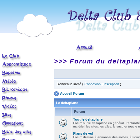
>>> Forum du deltapla
Bienvenue invité (
Connexion
|
Inscription
)
Accueil Forum
Le deltaplane
Forum
Tout le deltaplane
Forum sur le deltaplane en général : l'actualité
matériel, les sites, les ailes, le vécu et tout le r
Plans de vol
Forum destiné à annoncer des sorties, à trouv