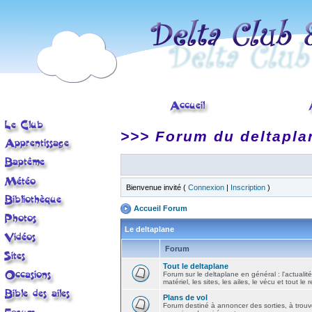
>>> Forum du deltapla
Bienvenue invité (
Connexion
|
Inscription
)
Accueil Forum
Le deltaplane
Forum
Tout le deltaplane
Forum sur le deltaplane en général : l'actualité
matériel, les sites, les ailes, le vécu et tout le r
Plans de vol
Forum destiné à annoncer des sorties, à trouv