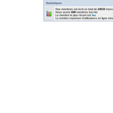
Statistiques
Nos membres ont écrit un total de
24533
mess
Nous avons
608
membres inscrits
Le membre le plus récent est
lau
Le nombre maximum d'utilisateurs en ligne sim