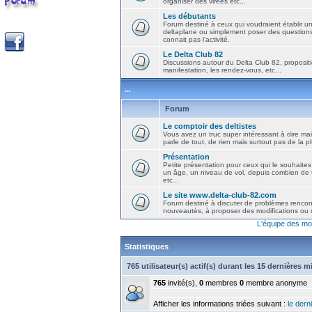
organiser des virées etc...
Les débutants
Forum destiné à ceux qui voudraient établir u
deltaplane ou simplement poser des question
connait pas l'activité.
Le Delta Club 82
Discussions autour du Delta Club 82, propositi
manifestation, les rendez-vous, etc...
...
Forum
Le comptoir des deltistes
Vous avez un truc super intéressant à dire mais
parle de tout, de rien mais surtout pas de la 
Présentation
Petite présentation pour ceux qui le souhaites
un âge, un niveau de vol, depuis combien de t
etc...
Le site www.delta-club-82.com
Forum destiné à discuter de problèmes rencont
nouveautés, à proposer des modifications ou d
L'équipe des mo
Statistiques
765 utilisateur(s) actif(s) durant les 15 dernières 
765
invité(s),
0
membres
0
membre anonyme
Afficher les informations triées suivant :
le derni