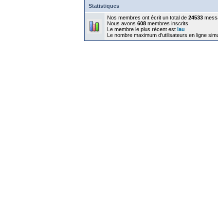
Statistiques
Nos membres ont écrit un total de
24533
mess
Nous avons
608
membres inscrits
Le membre le plus récent est
lau
Le nombre maximum d'utilisateurs en ligne sim