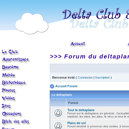
>>> Forum du deltapla
Bienvenue invité (
Connexion
|
Inscription
)
Accueil Forum
Le deltaplane
Forum
Tout le deltaplane
Forum sur le deltaplane en général : l'actualité
matériel, les sites, les ailes, le vécu et tout le r
Plans de vol
Forum destiné à annoncer des sorties, à trouv