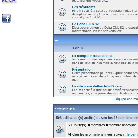
organiser des virées etc...
Les débutants
Forum destiné à ceux qui voudraient établir u
deltaplane ou simplement poser des question
connait pas l'activité.
Le Delta Club 82
Discussions autour du Delta Club 82, propositi
manifestation, les rendez-vous, etc...
...
Forum
Le comptoir des deltistes
Vous avez un truc super intéressant à dire mais
parle de tout, de rien mais surtout pas de la 
Présentation
Petite présentation pour ceux qui le souhaites
un âge, un niveau de vol, depuis combien de t
etc...
Le site www.delta-club-82.com
Forum destiné à discuter de problèmes rencont
nouveautés, à proposer des modifications ou d
L'équipe des mo
Statistiques
506 utilisateur(s) actif(s) durant les 15 dernières 
506
invité(s),
0
membres
0
membre anonyme
Afficher les informations triées suivant :
le derni