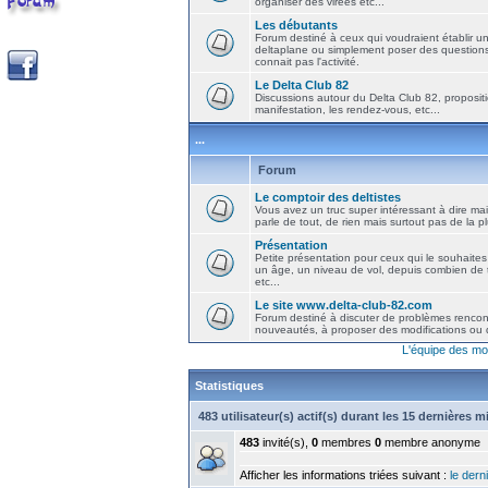
organiser des virées etc...
Les débutants
Forum destiné à ceux qui voudraient établir u
deltaplane ou simplement poser des question
connait pas l'activité.
Le Delta Club 82
Discussions autour du Delta Club 82, propositi
manifestation, les rendez-vous, etc...
...
Forum
Le comptoir des deltistes
Vous avez un truc super intéressant à dire mais
parle de tout, de rien mais surtout pas de la 
Présentation
Petite présentation pour ceux qui le souhaites
un âge, un niveau de vol, depuis combien de t
etc...
Le site www.delta-club-82.com
Forum destiné à discuter de problèmes rencont
nouveautés, à proposer des modifications ou d
L'équipe des mo
Statistiques
483 utilisateur(s) actif(s) durant les 15 dernières 
483
invité(s),
0
membres
0
membre anonyme
Afficher les informations triées suivant :
le derni