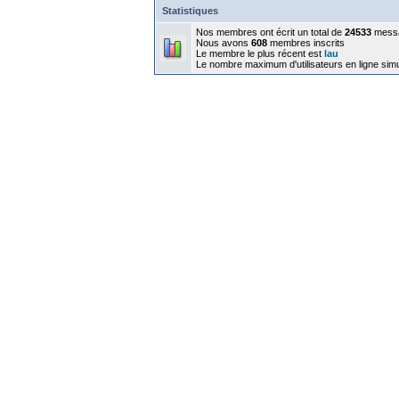
Statistiques
Nos membres ont écrit un total de
24533
mess
Nous avons
608
membres inscrits
Le membre le plus récent est
lau
Le nombre maximum d'utilisateurs en ligne sim