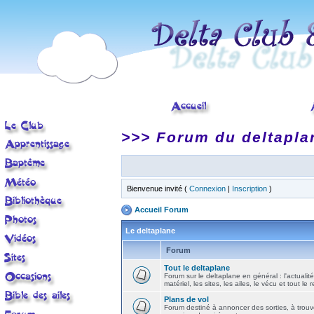
>>> Forum du deltapla
Bienvenue invité (
Connexion
|
Inscription
)
Accueil Forum
Le deltaplane
Forum
Tout le deltaplane
Forum sur le deltaplane en général : l'actualité
matériel, les sites, les ailes, le vécu et tout le r
Plans de vol
Forum destiné à annoncer des sorties, à trouv