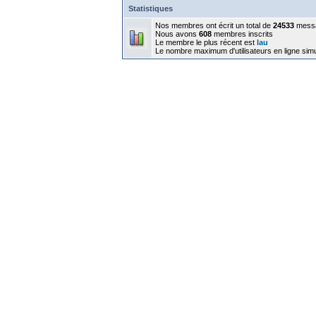
Statistiques
Nos membres ont écrit un total de
24533
mess
Nous avons
608
membres inscrits
Le membre le plus récent est
lau
Le nombre maximum d'utilisateurs en ligne sim