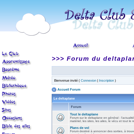
>>> Forum du deltapla
Bienvenue invité (
Connexion
|
Inscription
)
Accueil Forum
Le deltaplane
Forum
Tout le deltaplane
Forum sur le deltaplane en général : l'actualité
matériel, les sites, les ailes, le vécu et tout le r
Plans de vol
Forum destiné à annoncer des sorties, à trouv