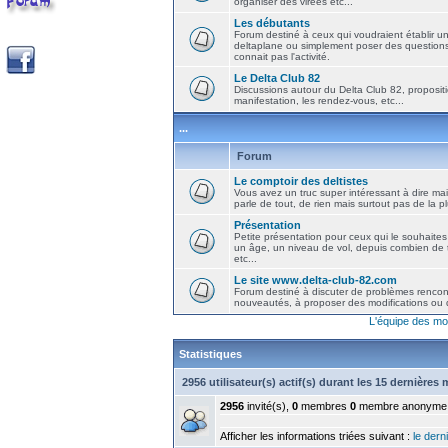
organiser des virées etc...
Les débutants
Forum destiné à ceux qui voudraient établir u
deltaplane ou simplement poser des question
connait pas l'activité.
Le Delta Club 82
Discussions autour du Delta Club 82, propositi
manifestation, les rendez-vous, etc...
...
Forum
Le comptoir des deltistes
Vous avez un truc super intéressant à dire mais
parle de tout, de rien mais surtout pas de la 
Présentation
Petite présentation pour ceux qui le souhaites
un âge, un niveau de vol, depuis combien de t
etc...
Le site www.delta-club-82.com
Forum destiné à discuter de problèmes rencont
nouveautés, à proposer des modifications ou d
L'équipe des mo
Statistiques
2956 utilisateur(s) actif(s) durant les 15 dernières
2956
invité(s),
0
membres
0
membre anonyme
Afficher les informations triées suivant :
le derni