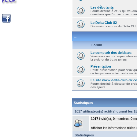
Les débutants
Forum destiné à ceux qui voudra
questions que l'on se pose quand
Le Delta Club 82
Discussions autour du Delta Club 
...
Forum
Le comptoir des deltistes
Vous avez un truc super intéressa
la pluie et du beau temps.
Présentation
Petite présentation pour ceux qu
de temps vous volez, votre matéri
Le site www.delta-club-82.c
Forum destiné à discuter de pro
des ajouts...
Statistiques
1017 utilisateur(s) actif(s) durant les 
1017
invité(s),
0
membres
0
me
Afficher les informations triées
Statistiques