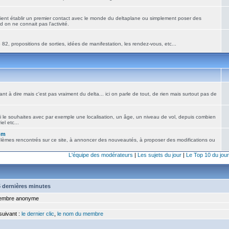
ient établir un premier contact avec le monde du deltaplane ou simplement poser des
 on ne connait pas l'activité.
82, propositions de sorties, idées de manifestation, les rendez-vous, etc...
nt à dire mais c'est pas vraiment du delta... ici on parle de tout, de rien mais surtout pas de
i le souhaites avec par exemple une localisation, un âge, un niveau de vol, depuis combien
el etc...
om
blèmes rencontrés sur ce site, à annoncer des nouveautés, à proposer des modifications ou
L'équipe des modérateurs
|
Les sujets du jour
|
Le Top 10 du jour
15 dernières minutes
mbre anonyme
 suivant :
le dernier clic
,
le nom du membre