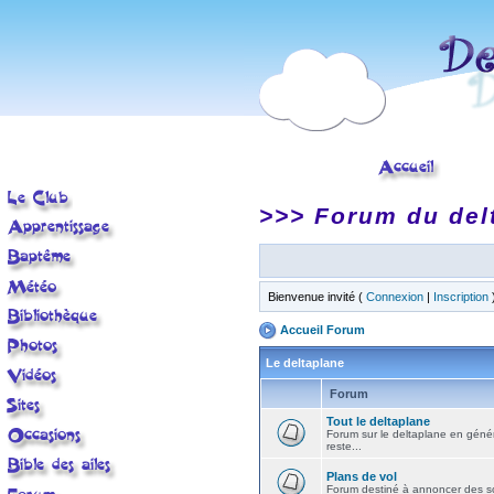
>>> Forum du del
Bienvenue invité (
Connexion
|
Inscription
Accueil Forum
Le deltaplane
Forum
Tout le deltaplane
Forum sur le deltaplane en général 
reste...
Plans de vol
Forum destiné à annoncer des sort