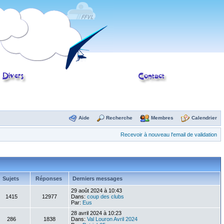
Aide
Recherche
Membres
Calendrier
Recevoir à nouveau l'email de validation
Sujets
Réponses
Derniers messages
29 août 2024 à 10:43
1415
12977
Dans:
coup des clubs
Par:
Eus
28 avril 2024 à 10:23
286
1838
Dans:
Val Louron Avril 2024