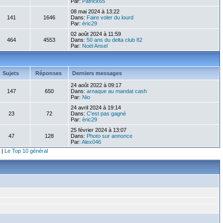
Par:
Patrick65
08 mai 2024 à 13:22
141
1646
Dans:
Faire voler du lourd
Par:
éric29
02 août 2024 à 11:59
464
4553
Dans:
50 ans du delta club 82
Par:
Noël Ansel
Sujets
Réponses
Derniers messages
24 août 2022 à 09:17
147
650
Dans:
arnaque au mandat cash
Par:
Nio
24 avril 2024 à 19:14
23
72
Dans:
C'est pas gagné
Par:
éric29
25 février 2024 à 13:07
47
128
Dans:
Photo sur annonce
Par:
Alex046
|
Le Top 10 général