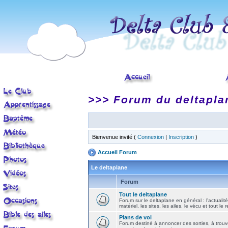
>>> Forum du deltapla
Bienvenue invité (
Connexion
|
Inscription
)
Accueil Forum
Le deltaplane
Forum
Tout le deltaplane
Forum sur le deltaplane en général : l'actualité
matériel, les sites, les ailes, le vécu et tout le r
Plans de vol
Forum destiné à annoncer des sorties, à trouv