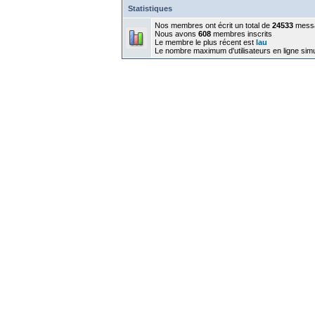
Statistiques
Nos membres ont écrit un total de
24533
mess
Nous avons
608
membres inscrits
Le membre le plus récent est
lau
Le nombre maximum d'utilisateurs en ligne sim