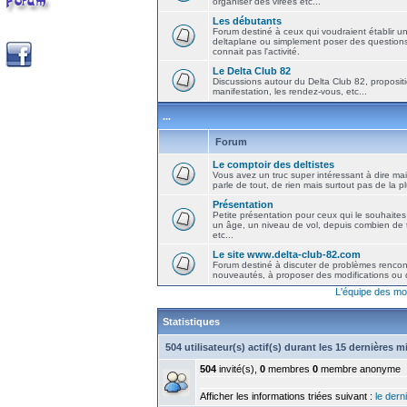
organiser des virées etc...
Les débutants
Forum destiné à ceux qui voudraient établir u
deltaplane ou simplement poser des question
connait pas l'activité.
Le Delta Club 82
Discussions autour du Delta Club 82, propositi
manifestation, les rendez-vous, etc...
...
Forum
Le comptoir des deltistes
Vous avez un truc super intéressant à dire mais
parle de tout, de rien mais surtout pas de la 
Présentation
Petite présentation pour ceux qui le souhaites
un âge, un niveau de vol, depuis combien de t
etc...
Le site www.delta-club-82.com
Forum destiné à discuter de problèmes rencont
nouveautés, à proposer des modifications ou d
L'équipe des mo
Statistiques
504 utilisateur(s) actif(s) durant les 15 dernières 
504
invité(s),
0
membres
0
membre anonyme
Afficher les informations triées suivant :
le derni