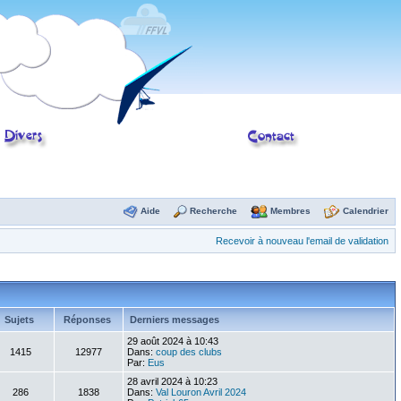
Aide
Recherche
Membres
Calendrier
Recevoir à nouveau l'email de validation
Sujets
Réponses
Derniers messages
29 août 2024 à 10:43
1415
12977
Dans:
coup des clubs
Par:
Eus
28 avril 2024 à 10:23
286
1838
Dans:
Val Louron Avril 2024