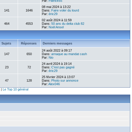
Par:
Patrick65
08 mai 2024 à 13:22
141
1646
Dans:
Faire voler du lourd
Par:
éric29
02 août 2024 à 11:59
464
4553
Dans:
50 ans du delta club 82
Par:
Noël Ansel
Sujets
Réponses
Derniers messages
24 août 2022 à 09:17
147
650
Dans:
arnaque au mandat cash
Par:
Nio
24 avril 2024 à 19:14
23
72
Dans:
C'est pas gagné
Par:
éric29
25 février 2024 à 13:07
47
128
Dans:
Photo sur annonce
Par:
Alex046
|
Le Top 10 général