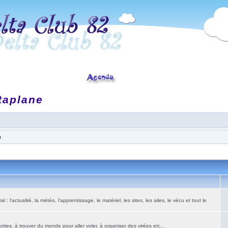
taplane
)
: l'actualité, la météo, l'apprentissage, le matériel, les sites, les ailes, le vécu et tout le
ies, à trouver du monde pour aller voler, à organiser des virées etc...