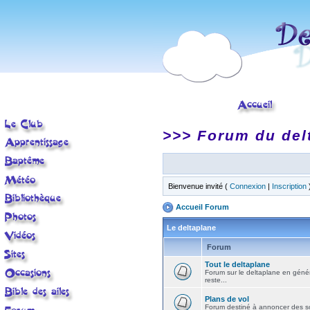
>>> Forum du del
Bienvenue invité (
Connexion
|
Inscription
Accueil Forum
Le deltaplane
Forum
Tout le deltaplane
Forum sur le deltaplane en général 
reste...
Plans de vol
Forum destiné à annoncer des sort