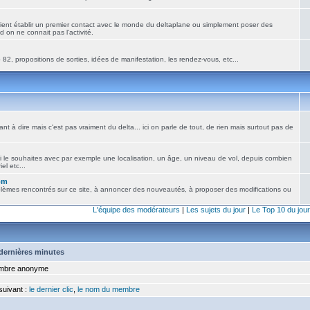
ient établir un premier contact avec le monde du deltaplane ou simplement poser des
 on ne connait pas l'activité.
82, propositions de sorties, idées de manifestation, les rendez-vous, etc...
nt à dire mais c'est pas vraiment du delta... ici on parle de tout, de rien mais surtout pas de
i le souhaites avec par exemple une localisation, un âge, un niveau de vol, depuis combien
el etc...
om
blèmes rencontrés sur ce site, à annoncer des nouveautés, à proposer des modifications ou
L'équipe des modérateurs
|
Les sujets du jour
|
Le Top 10 du jour
5 dernières minutes
bre anonyme
 suivant :
le dernier clic
,
le nom du membre