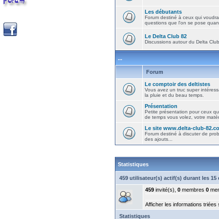
Les débutants
Forum destiné à ceux qui voudra
questions que l'on se pose quand
Le Delta Club 82
Discussions autour du Delta Club 
...
Forum
Le comptoir des deltistes
Vous avez un truc super intéressa
la pluie et du beau temps.
Présentation
Petite présentation pour ceux qu
de temps vous volez, votre matéri
Le site www.delta-club-82.c
Forum destiné à discuter de pro
des ajouts...
Statistiques
459 utilisateur(s) actif(s) durant les 1
459
invité(s),
0
membres
0
mem
Afficher les informations triées
Statistiques