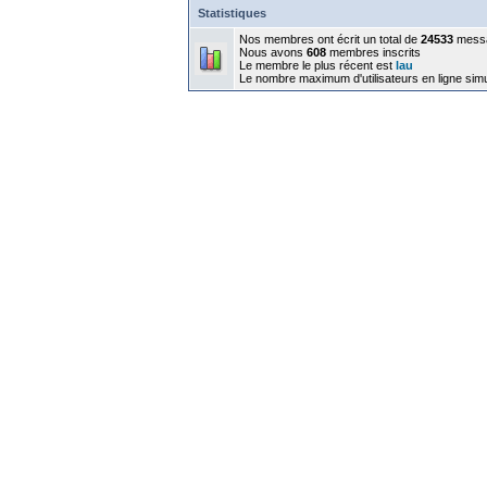
Statistiques
Nos membres ont écrit un total de
24533
mess
Nous avons
608
membres inscrits
Le membre le plus récent est
lau
Le nombre maximum d'utilisateurs en ligne sim