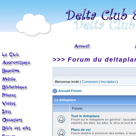
>>> Forum du deltapla
Bienvenue invité (
Connexion
|
Inscription
)
Accueil Forum
Le deltaplane
Forum
Tout le deltaplane
Forum sur le deltaplane en général : l'actualité
matériel, les sites, les ailes, le vécu et tout le r
Plans de vol
Forum destiné à annoncer des sorties, à trouv