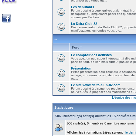
organiser des virées etc...
Les débutants
Forum destiné à ceux qui voudraient établir u
deltaplane ou simplement poser des question
connait pas l'activité.
Le Delta Club 82
Discussions autour du Delta Club 82, propositi
manifestation, les rendez-vous, etc...
...
Forum
Le comptoir des deltistes
Vous avez un truc super intéressant à dire mais
parle de tout, de rien mais surtout pas de la 
Présentation
Petite présentation pour ceux qui le souhaites
un âge, un niveau de vol, depuis combien de t
etc...
Le site www.delta-club-82.com
Forum destiné à discuter de problèmes rencont
nouveautés, à proposer des modifications ou d
L'équipe des mo
Statistiques
506 utilisateur(s) actif(s) durant les 15 dernières 
506
invité(s),
0
membres
0
membre anonyme
Afficher les informations triées suivant :
le derni