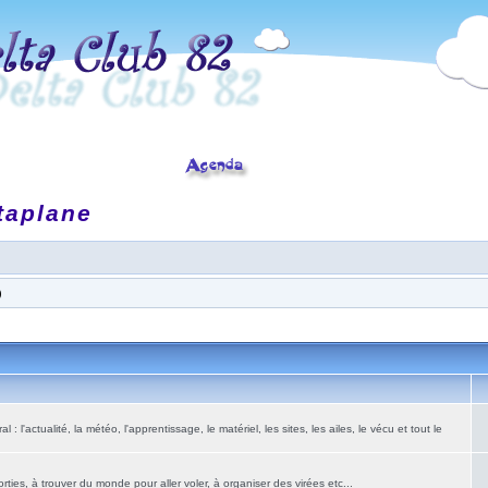
taplane
)
: l'actualité, la météo, l'apprentissage, le matériel, les sites, les ailes, le vécu et tout le
ies, à trouver du monde pour aller voler, à organiser des virées etc...