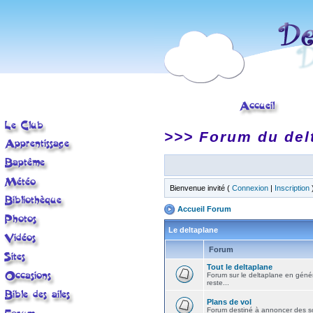
>>> Forum du del
Bienvenue invité (
Connexion
|
Inscription
Accueil Forum
Le deltaplane
Forum
Tout le deltaplane
Forum sur le deltaplane en général 
reste...
Plans de vol
Forum destiné à annoncer des sort