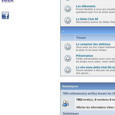
Les débutants
Forum destiné à ceux qui voudra
questions que l'on se pose quand
Le Delta Club 82
Discussions autour du Delta Club 
...
Forum
Le comptoir des deltistes
Vous avez un truc super intéressa
la pluie et du beau temps.
Présentation
Petite présentation pour ceux qu
de temps vous volez, votre matéri
Le site www.delta-club-82.c
Forum destiné à discuter de pro
des ajouts...
Statistiques
7953 utilisateur(s) actif(s) durant les 
7953
invité(s),
0
membres
0
me
Afficher les informations triées
Statistiques