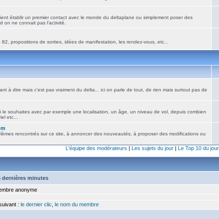
ient établir un premier contact avec le monde du deltaplane ou simplement poser des
 on ne connait pas l'activité.
82, propositions de sorties, idées de manifestation, les rendez-vous, etc...
nt à dire mais c'est pas vraiment du delta... ici on parle de tout, de rien mais surtout pas de
i le souhaites avec par exemple une localisation, un âge, un niveau de vol, depuis combien
el etc...
om
blèmes rencontrés sur ce site, à annoncer des nouveautés, à proposer des modifications ou
L'équipe des modérateurs
|
Les sujets du jour
|
Le Top 10 du jour
15 dernières minutes
mbre anonyme
 suivant :
le dernier clic
,
le nom du membre