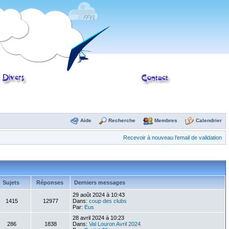
Aide
Recherche
Membres
Calendrier
Recevoir à nouveau l'email de validation
Sujets
Réponses
Derniers messages
29 août 2024 à 10:43
1415
12977
Dans:
coup des clubs
Par:
Eus
28 avril 2024 à 10:23
286
1838
Dans:
Val Louron Avril 2024