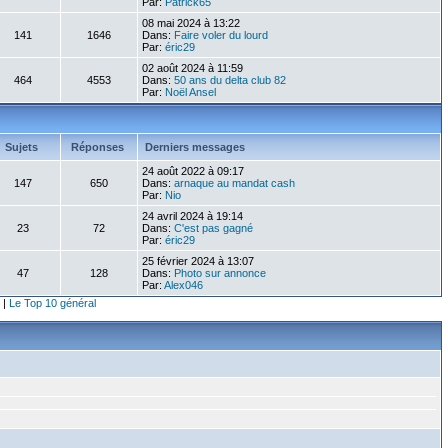
Par:
Patrick65
08 mai 2024 à 13:22
141
1646
Dans:
Faire voler du lourd
Par:
éric29
02 août 2024 à 11:59
464
4553
Dans:
50 ans du delta club 82
Par:
Noël Ansel
Sujets
Réponses
Derniers messages
24 août 2022 à 09:17
147
650
Dans:
arnaque au mandat cash
Par:
Nio
24 avril 2024 à 19:14
23
72
Dans:
C'est pas gagné
Par:
éric29
25 février 2024 à 13:07
47
128
Dans:
Photo sur annonce
Par:
Alex046
|
Le Top 10 général