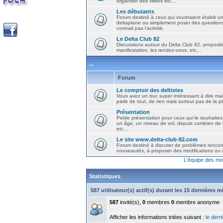
organiser des virées etc...
Les débutants
Forum destiné à ceux qui voudraient établir u
deltaplane ou simplement poser des question
connait pas l'activité.
Le Delta Club 82
Discussions autour du Delta Club 82, propositi
manifestation, les rendez-vous, etc...
...
Forum
Le comptoir des deltistes
Vous avez un truc super intéressant à dire mais
parle de tout, de rien mais surtout pas de la 
Présentation
Petite présentation pour ceux qui le souhaites
un âge, un niveau de vol, depuis combien de t
etc...
Le site www.delta-club-82.com
Forum destiné à discuter de problèmes rencont
nouveautés, à proposer des modifications ou d
L'équipe des mo
Statistiques
587 utilisateur(s) actif(s) durant les 15 dernières 
587
invité(s),
0
membres
0
membre anonyme
Afficher les informations triées suivant :
le derni