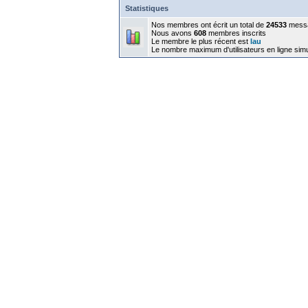
Statistiques
Nos membres ont écrit un total de
24533
mess
Nous avons
608
membres inscrits
Le membre le plus récent est
lau
Le nombre maximum d'utilisateurs en ligne sim