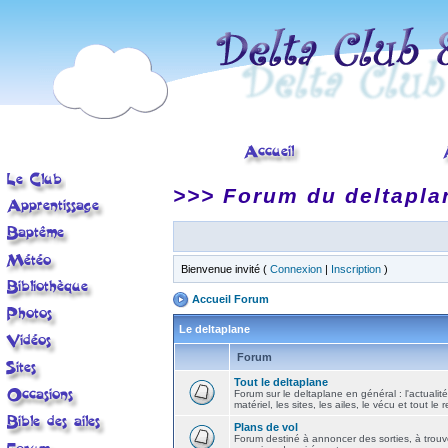
>>> Forum du deltapla
Bienvenue invité (
Connexion
|
Inscription
)
Accueil Forum
Le deltaplane
Forum
Tout le deltaplane
Forum sur le deltaplane en général : l'actualité
matériel, les sites, les ailes, le vécu et tout le r
Plans de vol
Forum destiné à annoncer des sorties, à trouv