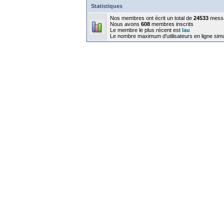
Statistiques
Nos membres ont écrit un total de
24533
mess
Nous avons
608
membres inscrits
Le membre le plus récent est
lau
Le nombre maximum d'utilisateurs en ligne sim