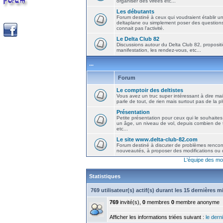
organiser des virées etc...
Les débutants
Forum destiné à ceux qui voudraient établir u
deltaplane ou simplement poser des question
connait pas l'activité.
Le Delta Club 82
Discussions autour du Delta Club 82, propositi
manifestation, les rendez-vous, etc...
...
Forum
Le comptoir des deltistes
Vous avez un truc super intéressant à dire mais
parle de tout, de rien mais surtout pas de la 
Présentation
Petite présentation pour ceux qui le souhaites
un âge, un niveau de vol, depuis combien de t
etc...
Le site www.delta-club-82.com
Forum destiné à discuter de problèmes rencont
nouveautés, à proposer des modifications ou d
L'équipe des mo
Statistiques
769 utilisateur(s) actif(s) durant les 15 dernières 
769
invité(s),
0
membres
0
membre anonyme
Afficher les informations triées suivant :
le derni