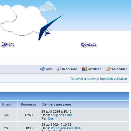
Aide
Recherche
Membres
Calendrier
Recevoir à nouveau l'email de validation
Sujets
Réponses
Derniers messages
29 août 2024 à 10:43
1415
12977
Dans:
coup des clubs
Par:
Eus
28 avril 2024 à 10:23
286
1838
Dans:
Val Louron Avril 2024