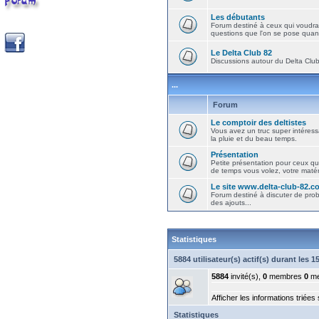
Les débutants
Forum destiné à ceux qui voudra
questions que l'on se pose quand
Le Delta Club 82
Discussions autour du Delta Club 
...
Forum
Le comptoir des deltistes
Vous avez un truc super intéressa
la pluie et du beau temps.
Présentation
Petite présentation pour ceux qu
de temps vous volez, votre matéri
Le site www.delta-club-82.c
Forum destiné à discuter de pro
des ajouts...
Statistiques
5884 utilisateur(s) actif(s) durant les 
5884
invité(s),
0
membres
0
me
Afficher les informations triées
Statistiques