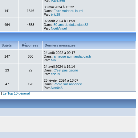
Par:
Patrick65
08 mai 2024 à 13:22
141
1646
Dans:
Faire voler du lourd
Par:
éric29
02 août 2024 à 11:59
464
4553
Dans:
50 ans du delta club 82
Par:
Noël Ansel
Sujets
Réponses
Derniers messages
24 août 2022 à 09:17
147
650
Dans:
arnaque au mandat cash
Par:
Nio
24 avril 2024 à 19:14
23
72
Dans:
C'est pas gagné
Par:
éric29
25 février 2024 à 13:07
47
128
Dans:
Photo sur annonce
Par:
Alex046
|
Le Top 10 général