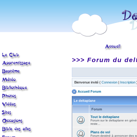
>>> Forum du del
Bienvenue invité (
Connexion
|
Inscription
Accueil Forum
Le deltaplane
Forum
Tout le deltaplane
Forum sur le deltaplane en général 
reste...
Plans de vol
Forum destiné à annoncer des sort