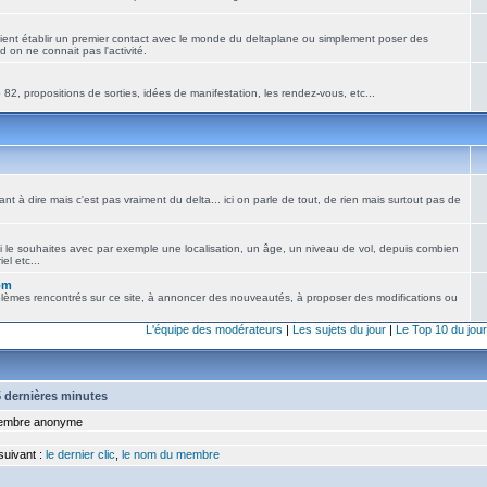
ient établir un premier contact avec le monde du deltaplane ou simplement poser des
 on ne connait pas l'activité.
82, propositions de sorties, idées de manifestation, les rendez-vous, etc...
nt à dire mais c'est pas vraiment du delta... ici on parle de tout, de rien mais surtout pas de
i le souhaites avec par exemple une localisation, un âge, un niveau de vol, depuis combien
el etc...
om
blèmes rencontrés sur ce site, à annoncer des nouveautés, à proposer des modifications ou
L'équipe des modérateurs
|
Les sujets du jour
|
Le Top 10 du jour
15 dernières minutes
mbre anonyme
 suivant :
le dernier clic
,
le nom du membre