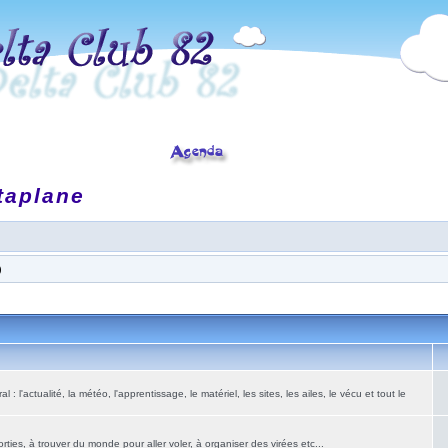
taplane
)
: l'actualité, la météo, l'apprentissage, le matériel, les sites, les ailes, le vécu et tout le
ies, à trouver du monde pour aller voler, à organiser des virées etc...