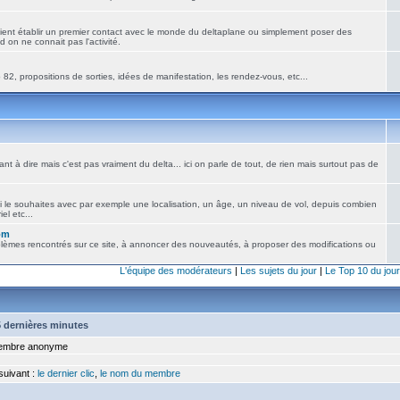
ient établir un premier contact avec le monde du deltaplane ou simplement poser des
 on ne connait pas l'activité.
82, propositions de sorties, idées de manifestation, les rendez-vous, etc...
nt à dire mais c'est pas vraiment du delta... ici on parle de tout, de rien mais surtout pas de
i le souhaites avec par exemple une localisation, un âge, un niveau de vol, depuis combien
el etc...
om
blèmes rencontrés sur ce site, à annoncer des nouveautés, à proposer des modifications ou
L'équipe des modérateurs
|
Les sujets du jour
|
Le Top 10 du jour
15 dernières minutes
mbre anonyme
 suivant :
le dernier clic
,
le nom du membre