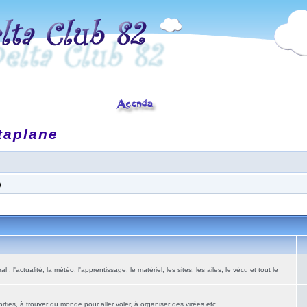
taplane
)
: l'actualité, la météo, l'apprentissage, le matériel, les sites, les ailes, le vécu et tout le
ies, à trouver du monde pour aller voler, à organiser des virées etc...