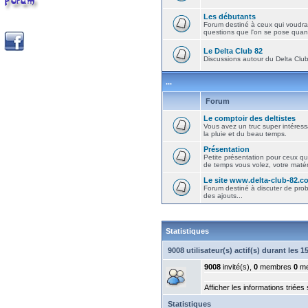
Les débutants
Forum destiné à ceux qui voudra
questions que l'on se pose quand
Le Delta Club 82
Discussions autour du Delta Club 
...
Forum
Le comptoir des deltistes
Vous avez un truc super intéressa
la pluie et du beau temps.
Présentation
Petite présentation pour ceux qu
de temps vous volez, votre matéri
Le site www.delta-club-82.c
Forum destiné à discuter de pro
des ajouts...
Statistiques
9008 utilisateur(s) actif(s) durant les 
9008
invité(s),
0
membres
0
me
Afficher les informations triées
Statistiques