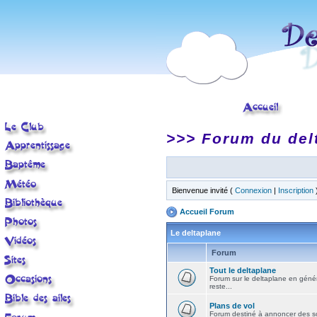
>>> Forum du del
Bienvenue invité (
Connexion
|
Inscription
Accueil Forum
Le deltaplane
Forum
Tout le deltaplane
Forum sur le deltaplane en général 
reste...
Plans de vol
Forum destiné à annoncer des sort