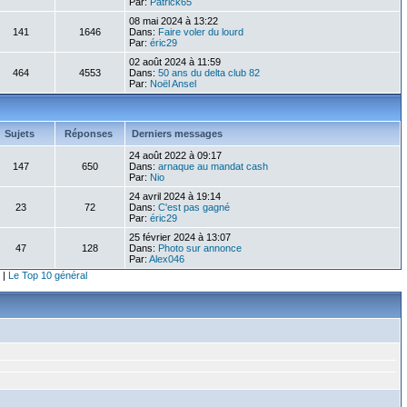
Par:
Patrick65
08 mai 2024 à 13:22
141
1646
Dans:
Faire voler du lourd
Par:
éric29
02 août 2024 à 11:59
464
4553
Dans:
50 ans du delta club 82
Par:
Noël Ansel
Sujets
Réponses
Derniers messages
24 août 2022 à 09:17
147
650
Dans:
arnaque au mandat cash
Par:
Nio
24 avril 2024 à 19:14
23
72
Dans:
C'est pas gagné
Par:
éric29
25 février 2024 à 13:07
47
128
Dans:
Photo sur annonce
Par:
Alex046
|
Le Top 10 général