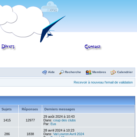
Aide
Recherche
Membres
Calendrier
Recevoir à nouveau l'email de validation
Sujets
Réponses
Derniers messages
29 août 2024 à 10:43
1415
12977
Dans:
coup des clubs
Par:
Eus
28 avril 2024 à 10:23
286
1838
Dans:
Val Louron Avril 2024