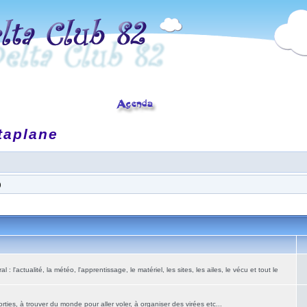
taplane
)
: l'actualité, la météo, l'apprentissage, le matériel, les sites, les ailes, le vécu et tout le
ies, à trouver du monde pour aller voler, à organiser des virées etc...