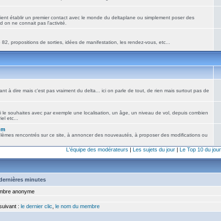
ient établir un premier contact avec le monde du deltaplane ou simplement poser des
 on ne connait pas l'activité.
82, propositions de sorties, idées de manifestation, les rendez-vous, etc...
nt à dire mais c'est pas vraiment du delta... ici on parle de tout, de rien mais surtout pas de
i le souhaites avec par exemple une localisation, un âge, un niveau de vol, depuis combien
el etc...
om
blèmes rencontrés sur ce site, à annoncer des nouveautés, à proposer des modifications ou
L'équipe des modérateurs
|
Les sujets du jour
|
Le Top 10 du jour
5 dernières minutes
bre anonyme
 suivant :
le dernier clic
,
le nom du membre