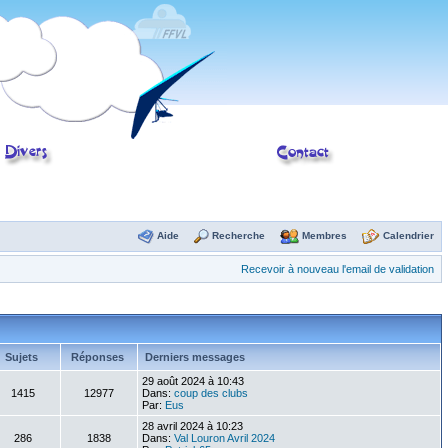
Aide
Recherche
Membres
Calendrier
Recevoir à nouveau l'email de validation
Sujets
Réponses
Derniers messages
29 août 2024 à 10:43
1415
12977
Dans:
coup des clubs
Par:
Eus
28 avril 2024 à 10:23
286
1838
Dans:
Val Louron Avril 2024