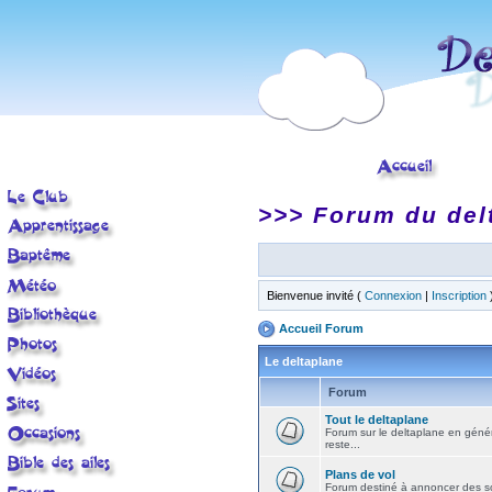
>>> Forum du del
Bienvenue invité (
Connexion
|
Inscription
Accueil Forum
Le deltaplane
Forum
Tout le deltaplane
Forum sur le deltaplane en général 
reste...
Plans de vol
Forum destiné à annoncer des sort