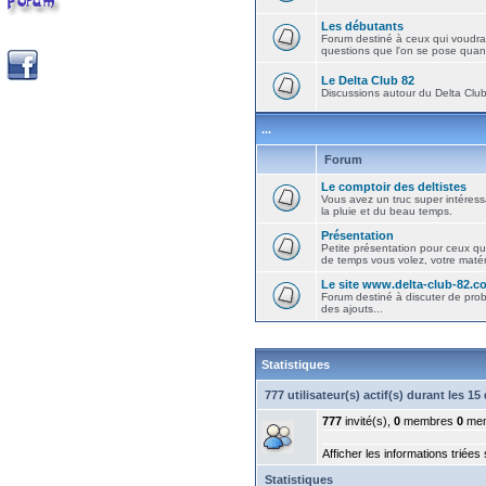
Les débutants
Forum destiné à ceux qui voudra
questions que l'on se pose quand
Le Delta Club 82
Discussions autour du Delta Club 
...
Forum
Le comptoir des deltistes
Vous avez un truc super intéressa
la pluie et du beau temps.
Présentation
Petite présentation pour ceux qu
de temps vous volez, votre matéri
Le site www.delta-club-82.c
Forum destiné à discuter de pro
des ajouts...
Statistiques
777 utilisateur(s) actif(s) durant les 1
777
invité(s),
0
membres
0
mem
Afficher les informations triées
Statistiques