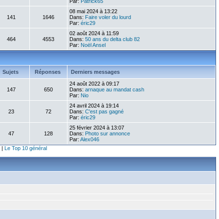
Par:
Patrick65
08 mai 2024 à 13:22
141
1646
Dans:
Faire voler du lourd
Par:
éric29
02 août 2024 à 11:59
464
4553
Dans:
50 ans du delta club 82
Par:
Noël Ansel
Sujets
Réponses
Derniers messages
24 août 2022 à 09:17
147
650
Dans:
arnaque au mandat cash
Par:
Nio
24 avril 2024 à 19:14
23
72
Dans:
C'est pas gagné
Par:
éric29
25 février 2024 à 13:07
47
128
Dans:
Photo sur annonce
Par:
Alex046
|
Le Top 10 général