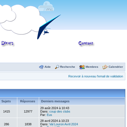
Aide
Recherche
Membres
Calendrier
Recevoir à nouveau l'email de validation
Sujets
Réponses
Derniers messages
29 août 2024 à 10:43
1415
12977
Dans:
coup des clubs
Par:
Eus
28 avril 2024 à 10:23
286
1838
Dans:
Val Louron Avril 2024