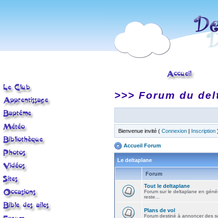
>>> Forum du del
Bienvenue invité (
Connexion
|
Inscription
Accueil Forum
Le deltaplane
Forum
Tout le deltaplane
Forum sur le deltaplane en général 
reste...
Plans de vol
Forum destiné à annoncer des sort