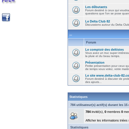
Les débutants
Forum destiné à ceux qui voudra
questions que l'on se pose quand
Le Delta Club 82
Discussions autour du Delta Club 
...
Forum
Le comptoir des deltistes
Vous avez un truc super intéressa
la pluie et du beau temps.
Présentation
Petite présentation pour ceux qu
de temps vous volez, votre matéri
Le site www.delta-club-82.c
Forum destiné à discuter de pro
des ajouts...
Statistiques
784 utilisateur(s) actif(s) durant les 1
784
invité(s),
0
membres
0
mem
Afficher les informations triées
Statistiques