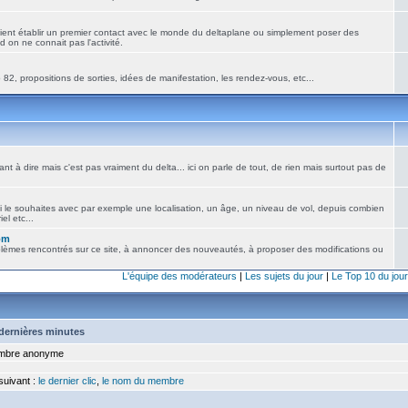
ient établir un premier contact avec le monde du deltaplane ou simplement poser des
 on ne connait pas l'activité.
82, propositions de sorties, idées de manifestation, les rendez-vous, etc...
nt à dire mais c'est pas vraiment du delta... ici on parle de tout, de rien mais surtout pas de
i le souhaites avec par exemple une localisation, un âge, un niveau de vol, depuis combien
el etc...
om
blèmes rencontrés sur ce site, à annoncer des nouveautés, à proposer des modifications ou
L'équipe des modérateurs
|
Les sujets du jour
|
Le Top 10 du jour
5 dernières minutes
bre anonyme
 suivant :
le dernier clic
,
le nom du membre