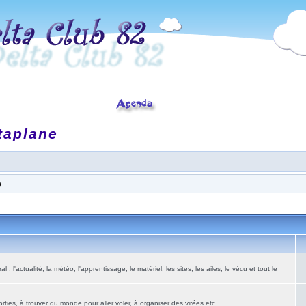
taplane
)
: l'actualité, la météo, l'apprentissage, le matériel, les sites, les ailes, le vécu et tout le
ies, à trouver du monde pour aller voler, à organiser des virées etc...