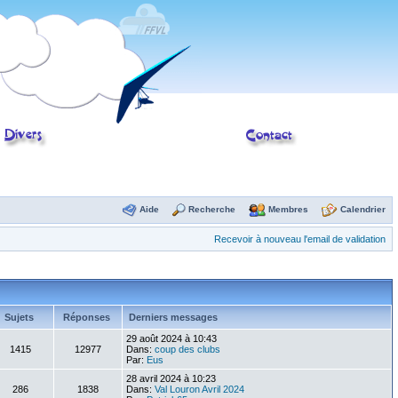
Aide
Recherche
Membres
Calendrier
Recevoir à nouveau l'email de validation
Sujets
Réponses
Derniers messages
29 août 2024 à 10:43
1415
12977
Dans:
coup des clubs
Par:
Eus
28 avril 2024 à 10:23
286
1838
Dans:
Val Louron Avril 2024