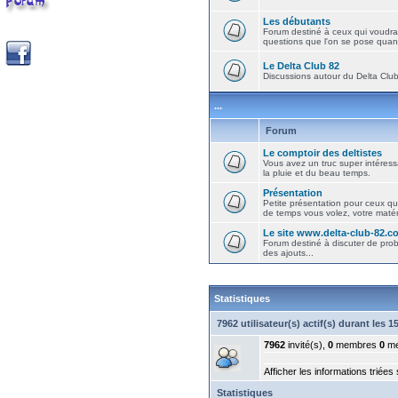
Les débutants
Forum destiné à ceux qui voudra
questions que l'on se pose quand
Le Delta Club 82
Discussions autour du Delta Club 
...
Forum
Le comptoir des deltistes
Vous avez un truc super intéressa
la pluie et du beau temps.
Présentation
Petite présentation pour ceux qu
de temps vous volez, votre matéri
Le site www.delta-club-82.c
Forum destiné à discuter de pro
des ajouts...
Statistiques
7962 utilisateur(s) actif(s) durant les 
7962
invité(s),
0
membres
0
me
Afficher les informations triées
Statistiques