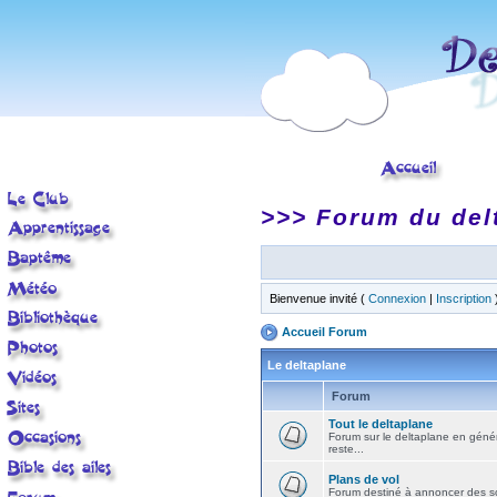
>>> Forum du del
Bienvenue invité (
Connexion
|
Inscription
Accueil Forum
Le deltaplane
Forum
Tout le deltaplane
Forum sur le deltaplane en général 
reste...
Plans de vol
Forum destiné à annoncer des sort