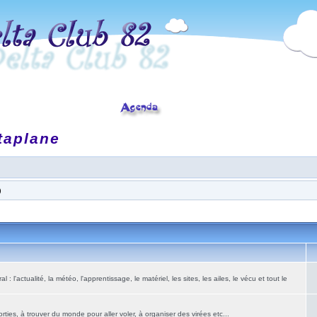
taplane
)
: l'actualité, la météo, l'apprentissage, le matériel, les sites, les ailes, le vécu et tout le
ies, à trouver du monde pour aller voler, à organiser des virées etc...