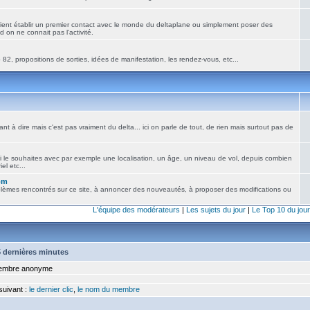
ient établir un premier contact avec le monde du deltaplane ou simplement poser des
 on ne connait pas l'activité.
82, propositions de sorties, idées de manifestation, les rendez-vous, etc...
nt à dire mais c'est pas vraiment du delta... ici on parle de tout, de rien mais surtout pas de
i le souhaites avec par exemple une localisation, un âge, un niveau de vol, depuis combien
el etc...
om
blèmes rencontrés sur ce site, à annoncer des nouveautés, à proposer des modifications ou
L'équipe des modérateurs
|
Les sujets du jour
|
Le Top 10 du jour
15 dernières minutes
mbre anonyme
 suivant :
le dernier clic
,
le nom du membre