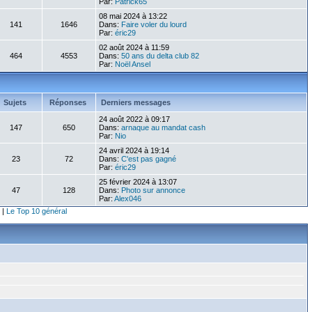
Par:
Patrick65
08 mai 2024 à 13:22
141
1646
Dans:
Faire voler du lourd
Par:
éric29
02 août 2024 à 11:59
464
4553
Dans:
50 ans du delta club 82
Par:
Noël Ansel
Sujets
Réponses
Derniers messages
24 août 2022 à 09:17
147
650
Dans:
arnaque au mandat cash
Par:
Nio
24 avril 2024 à 19:14
23
72
Dans:
C'est pas gagné
Par:
éric29
25 février 2024 à 13:07
47
128
Dans:
Photo sur annonce
Par:
Alex046
|
Le Top 10 général