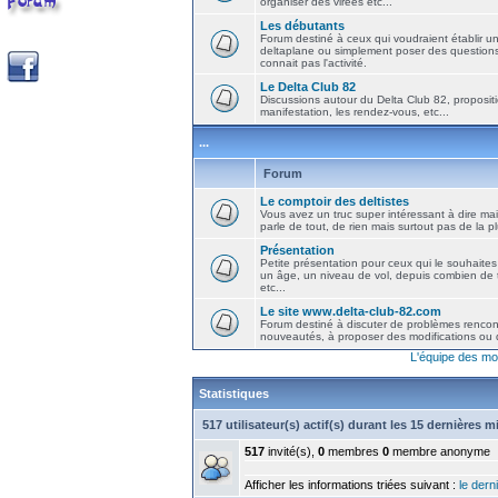
organiser des virées etc...
Les débutants
Forum destiné à ceux qui voudraient établir u
deltaplane ou simplement poser des question
connait pas l'activité.
Le Delta Club 82
Discussions autour du Delta Club 82, propositi
manifestation, les rendez-vous, etc...
...
Forum
Le comptoir des deltistes
Vous avez un truc super intéressant à dire mais
parle de tout, de rien mais surtout pas de la 
Présentation
Petite présentation pour ceux qui le souhaites
un âge, un niveau de vol, depuis combien de t
etc...
Le site www.delta-club-82.com
Forum destiné à discuter de problèmes rencont
nouveautés, à proposer des modifications ou d
L'équipe des mo
Statistiques
517 utilisateur(s) actif(s) durant les 15 dernières 
517
invité(s),
0
membres
0
membre anonyme
Afficher les informations triées suivant :
le derni