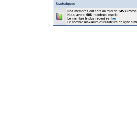
Statistiques
Nos membres ont écrit un total de
24533
mess
Nous avons
608
membres inscrits
Le membre le plus récent est
lau
Le nombre maximum d'utilisateurs en ligne sim