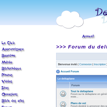
>>> Forum du del
Bienvenue invité (
Connexion
|
Inscription
Accueil Forum
Le deltaplane
Forum
Tout le deltaplane
Forum sur le deltaplane en général 
reste...
Plans de vol
Forum destiné à annoncer des sort