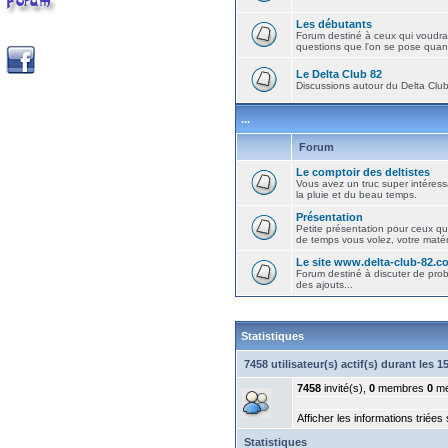
Les débutants
Forum destiné à ceux qui voudra
questions que l'on se pose quand
Le Delta Club 82
Discussions autour du Delta Club 
...
Forum
Le comptoir des deltistes
Vous avez un truc super intéressa
la pluie et du beau temps.
Présentation
Petite présentation pour ceux qu
de temps vous volez, votre matéri
Le site www.delta-club-82.c
Forum destiné à discuter de pro
des ajouts...
Statistiques
7458 utilisateur(s) actif(s) durant les 
7458
invité(s),
0
membres
0
me
Afficher les informations triées
Statistiques