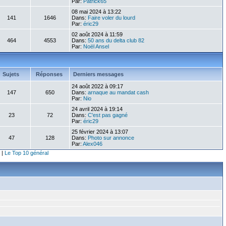
Par:
Patrick65
08 mai 2024 à 13:22
141
1646
Dans:
Faire voler du lourd
Par:
éric29
02 août 2024 à 11:59
464
4553
Dans:
50 ans du delta club 82
Par:
Noël Ansel
Sujets
Réponses
Derniers messages
24 août 2022 à 09:17
147
650
Dans:
arnaque au mandat cash
Par:
Nio
24 avril 2024 à 19:14
23
72
Dans:
C'est pas gagné
Par:
éric29
25 février 2024 à 13:07
47
128
Dans:
Photo sur annonce
Par:
Alex046
|
Le Top 10 général