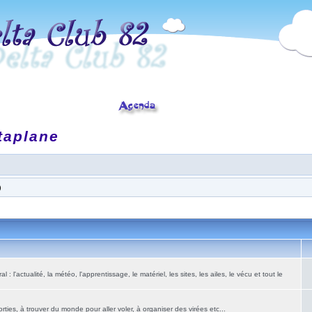
taplane
)
: l'actualité, la météo, l'apprentissage, le matériel, les sites, les ailes, le vécu et tout le
ies, à trouver du monde pour aller voler, à organiser des virées etc...