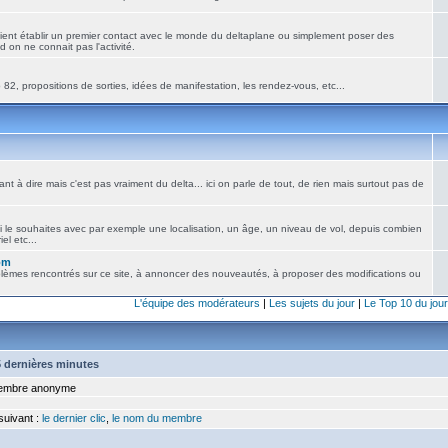
ient établir un premier contact avec le monde du deltaplane ou simplement poser des
 on ne connait pas l'activité.
82, propositions de sorties, idées de manifestation, les rendez-vous, etc...
nt à dire mais c'est pas vraiment du delta... ici on parle de tout, de rien mais surtout pas de
i le souhaites avec par exemple une localisation, un âge, un niveau de vol, depuis combien
el etc...
om
blèmes rencontrés sur ce site, à annoncer des nouveautés, à proposer des modifications ou
L'équipe des modérateurs
|
Les sujets du jour
|
Le Top 10 du jour
15 dernières minutes
mbre anonyme
 suivant :
le dernier clic
,
le nom du membre