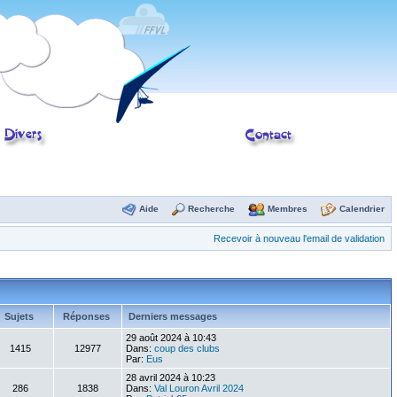
Aide
Recherche
Membres
Calendrier
Recevoir à nouveau l'email de validation
Sujets
Réponses
Derniers messages
29 août 2024 à 10:43
1415
12977
Dans:
coup des clubs
Par:
Eus
28 avril 2024 à 10:23
286
1838
Dans:
Val Louron Avril 2024