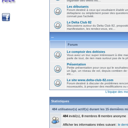
organiser des virées etc...
Les débutants
Forum destiné à ceux qui voudraient établir u
deltaplane ou simplement poser des question
connait pas l'activité.
Le Delta Club 82
Discussions autour du Delta Club 82, propositi
manifestation, les rendez-vous, etc...
...
Forum
Le comptoir des deltistes
Vous avez un truc super intéressant à dire mais
parle de tout, de rien mais surtout pas de la 
Présentation
Petite présentation pour ceux qui le souhaites
un âge, un niveau de vol, depuis combien de t
etc...
Le site www.delta-club-82.com
Forum destiné à discuter de problèmes rencont
nouveautés, à proposer des modifications ou d
L'équipe des mo
Statistiques
484 utilisateur(s) actif(s) durant les 15 dernières 
484
invité(s),
0
membres
0
membre anonyme
Afficher les informations triées suivant :
le derni