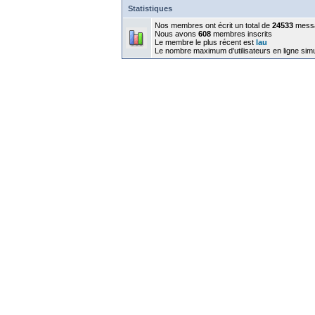
Statistiques
Nos membres ont écrit un total de
24533
mess
Nous avons
608
membres inscrits
Le membre le plus récent est
lau
Le nombre maximum d'utilisateurs en ligne sim