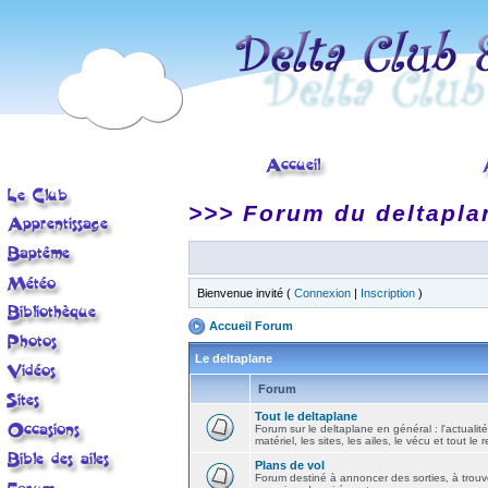
>>> Forum du deltapla
Bienvenue invité (
Connexion
|
Inscription
)
Accueil Forum
Le deltaplane
Forum
Tout le deltaplane
Forum sur le deltaplane en général : l'actualité
matériel, les sites, les ailes, le vécu et tout le r
Plans de vol
Forum destiné à annoncer des sorties, à trouv