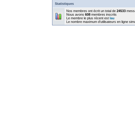
Statistiques
Nos membres ont écrit un total de
24533
mess
Nous avons
608
membres inscrits
Le membre le plus récent est
lau
Le nombre maximum d'utilisateurs en ligne sim