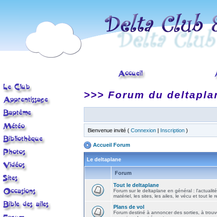
>>> Forum du deltapla
Bienvenue invité (
Connexion
|
Inscription
)
Accueil Forum
Le deltaplane
Forum
Tout le deltaplane
Forum sur le deltaplane en général : l'actualité
matériel, les sites, les ailes, le vécu et tout le r
Plans de vol
Forum destiné à annoncer des sorties, à trouv