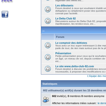
organiser des virées etc...
Les débutants
Forum destiné à ceux qui voudraient établir u
deltaplane ou simplement poser des question
connait pas l'activité.
Le Delta Club 82
Discussions autour du Delta Club 82, propositi
manifestation, les rendez-vous, etc...
...
Forum
Le comptoir des deltistes
Vous avez un truc super intéressant à dire mais
parle de tout, de rien mais surtout pas de la 
Présentation
Petite présentation pour ceux qui le souhaites
un âge, un niveau de vol, depuis combien de t
etc...
Le site www.delta-club-82.com
Forum destiné à discuter de problèmes rencont
nouveautés, à proposer des modifications ou d
L'équipe des mo
Statistiques
602 utilisateur(s) actif(s) durant les 15 dernières 
602
invité(s),
0
membres
0
membre anonyme
Afficher les informations triées suivant :
le derni