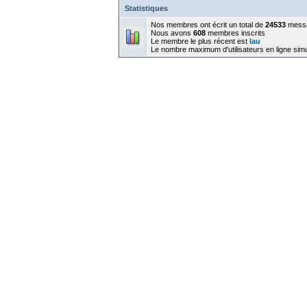
Statistiques
Nos membres ont écrit un total de
24533
mess
Nous avons
608
membres inscrits
Le membre le plus récent est
lau
Le nombre maximum d'utilisateurs en ligne sim