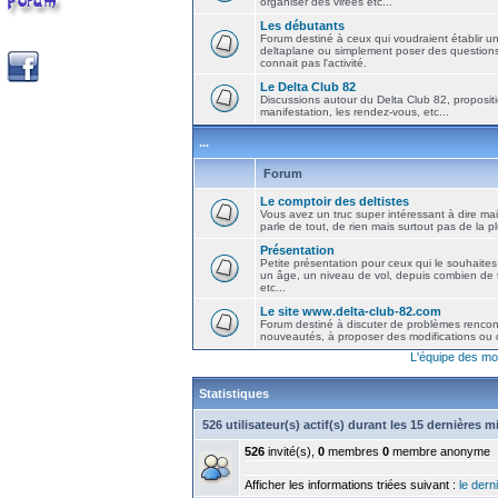
organiser des virées etc...
Les débutants
Forum destiné à ceux qui voudraient établir u
deltaplane ou simplement poser des question
connait pas l'activité.
Le Delta Club 82
Discussions autour du Delta Club 82, propositi
manifestation, les rendez-vous, etc...
...
Forum
Le comptoir des deltistes
Vous avez un truc super intéressant à dire mais
parle de tout, de rien mais surtout pas de la 
Présentation
Petite présentation pour ceux qui le souhaites
un âge, un niveau de vol, depuis combien de t
etc...
Le site www.delta-club-82.com
Forum destiné à discuter de problèmes rencont
nouveautés, à proposer des modifications ou d
L'équipe des mo
Statistiques
526 utilisateur(s) actif(s) durant les 15 dernières 
526
invité(s),
0
membres
0
membre anonyme
Afficher les informations triées suivant :
le derni