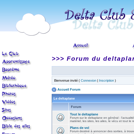
>>> Forum du deltapla
Bienvenue invité (
Connexion
|
Inscription
)
Accueil Forum
Le deltaplane
Forum
Tout le deltaplane
Forum sur le deltaplane en général : l'actualité
matériel, les sites, les ailes, le vécu et tout le r
Plans de vol
Forum destiné à annoncer des sorties, à trouv