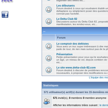
organiser des virées etc...
Les débutants
Forum destiné à ceux qui voudraient établir u
deltaplane ou simplement poser des question
connait pas l'activité.
Le Delta Club 82
Discussions autour du Delta Club 82, propositi
manifestation, les rendez-vous, etc...
...
Forum
Le comptoir des deltistes
Vous avez un truc super intéressant à dire mais
parle de tout, de rien mais surtout pas de la 
Présentation
Petite présentation pour ceux qui le souhaites
un âge, un niveau de vol, depuis combien de t
etc...
Le site www.delta-club-82.com
Forum destiné à discuter de problèmes rencont
nouveautés, à proposer des modifications ou d
L'équipe des mo
Statistiques
571 utilisateur(s) actif(s) durant les 15 dernières 
571
invité(s),
0
membres
0
membre anonyme
Afficher les informations triées suivant :
le derni