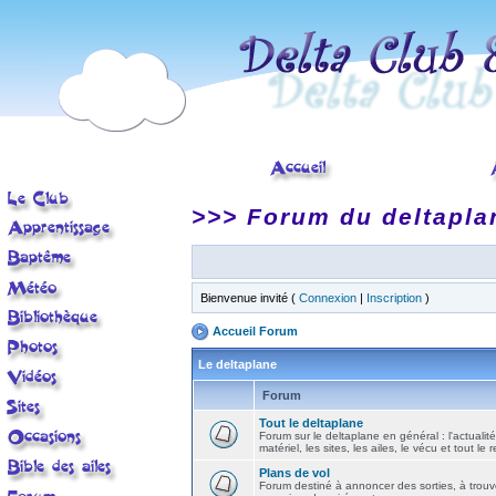
>>> Forum du deltapla
Bienvenue invité (
Connexion
|
Inscription
)
Accueil Forum
Le deltaplane
Forum
Tout le deltaplane
Forum sur le deltaplane en général : l'actualité
matériel, les sites, les ailes, le vécu et tout le r
Plans de vol
Forum destiné à annoncer des sorties, à trouv