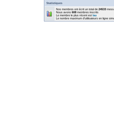
Statistiques
Nos membres ont écrit un total de
24533
mess
Nous avons
608
membres inscrits
Le membre le plus récent est
lau
Le nombre maximum d'utilisateurs en ligne sim