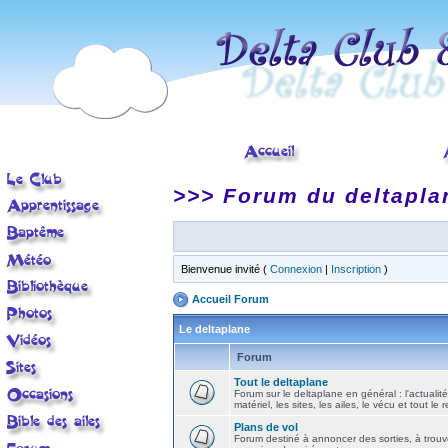
>>> Forum du deltapla
Bienvenue invité (
Connexion
|
Inscription
)
Accueil Forum
Le deltaplane
Forum
Tout le deltaplane
Forum sur le deltaplane en général : l'actualité
matériel, les sites, les ailes, le vécu et tout le r
Plans de vol
Forum destiné à annoncer des sorties, à trouv