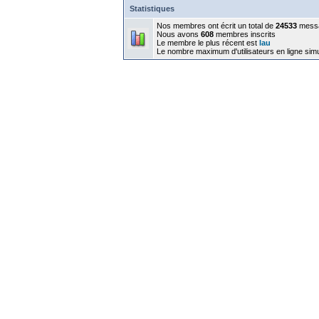
Statistiques
Nos membres ont écrit un total de
24533
mess
Nous avons
608
membres inscrits
Le membre le plus récent est
lau
Le nombre maximum d'utilisateurs en ligne sim