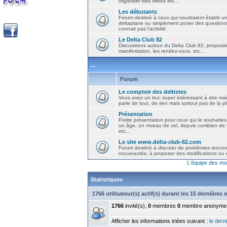
organiser des virées etc...
Les débutants
Forum destiné à ceux qui voudraient établir u
deltaplane ou simplement poser des question
connait pas l'activité.
Le Delta Club 82
Discussions autour du Delta Club 82, propositi
manifestation, les rendez-vous, etc...
...
Forum
Le comptoir des deltistes
Vous avez un truc super intéressant à dire mais
parle de tout, de rien mais surtout pas de la 
Présentation
Petite présentation pour ceux qui le souhaites
un âge, un niveau de vol, depuis combien de t
etc...
Le site www.delta-club-82.com
Forum destiné à discuter de problèmes rencont
nouveautés, à proposer des modifications ou d
L'équipe des mo
Statistiques
1766 utilisateur(s) actif(s) durant les 15 dernières
1766
invité(s),
0
membres
0
membre anonyme
Afficher les informations triées suivant :
le derni