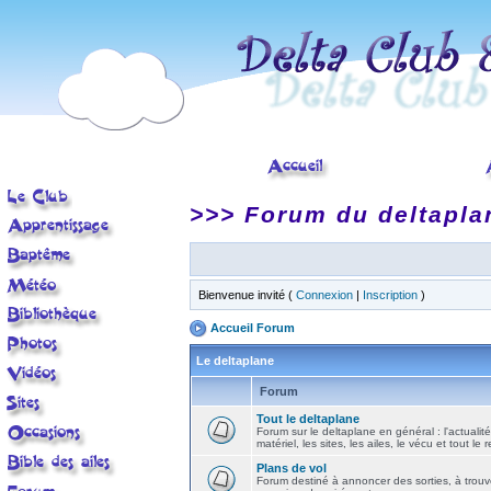
>>> Forum du deltapla
Bienvenue invité (
Connexion
|
Inscription
)
Accueil Forum
Le deltaplane
Forum
Tout le deltaplane
Forum sur le deltaplane en général : l'actualité
matériel, les sites, les ailes, le vécu et tout le r
Plans de vol
Forum destiné à annoncer des sorties, à trouv