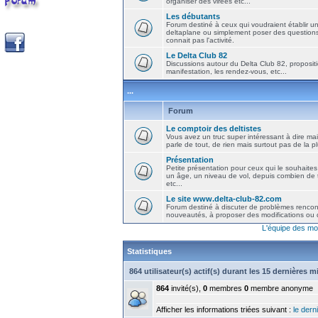
organiser des virées etc...
Les débutants
Forum destiné à ceux qui voudraient établir u
deltaplane ou simplement poser des question
connait pas l'activité.
Le Delta Club 82
Discussions autour du Delta Club 82, propositi
manifestation, les rendez-vous, etc...
...
Forum
Le comptoir des deltistes
Vous avez un truc super intéressant à dire mais
parle de tout, de rien mais surtout pas de la 
Présentation
Petite présentation pour ceux qui le souhaites
un âge, un niveau de vol, depuis combien de t
etc...
Le site www.delta-club-82.com
Forum destiné à discuter de problèmes rencont
nouveautés, à proposer des modifications ou d
L'équipe des mo
Statistiques
864 utilisateur(s) actif(s) durant les 15 dernières 
864
invité(s),
0
membres
0
membre anonyme
Afficher les informations triées suivant :
le derni