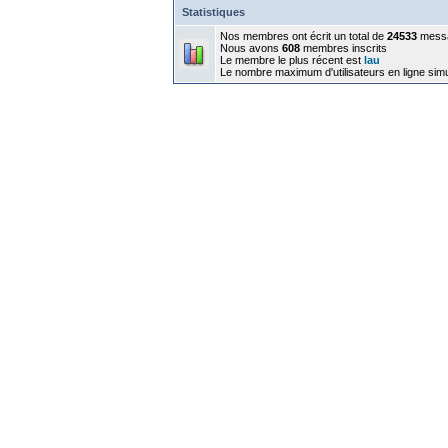
Statistiques
Nos membres ont écrit un total de
24533
mess
Nous avons
608
membres inscrits
Le membre le plus récent est
lau
Le nombre maximum d'utilisateurs en ligne sim