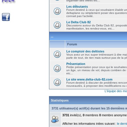
organiser des virées etc...
Les débutants
Forum destiné à ceux qui voudraient établir u
deltaplane ou simplement poser des question
connait pas l'activité.
Le Delta Club 82
Discussions autour du Delta Club 82, propositi
manifestation, les rendez-vous, etc...
...
Forum
Le comptoir des deltistes
Vous avez un truc super intéressant à dire mais
parle de tout, de rien mais surtout pas de la 
Présentation
Petite présentation pour ceux qui le souhaites
un âge, un niveau de vol, depuis combien de t
etc...
Le site www.delta-club-82.com
Forum destiné à discuter de problèmes rencont
nouveautés, à proposer des modifications ou d
L'équipe des mo
Statistiques
3731 utilisateur(s) actif(s) durant les 15 dernières
3731
invité(s),
0
membres
0
membre anonyme
Afficher les informations triées suivant :
le derni