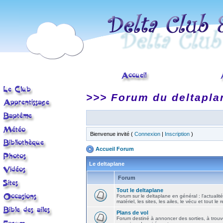
>>> Forum du deltapla
Bienvenue invité (
Connexion
|
Inscription
)
Accueil Forum
Le deltaplane
Forum
Tout le deltaplane
Forum sur le deltaplane en général : l'actualité
matériel, les sites, les ailes, le vécu et tout le r
Plans de vol
Forum destiné à annoncer des sorties, à trouv