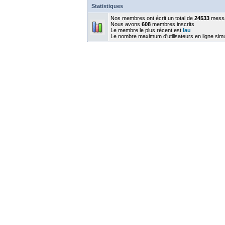
Statistiques
Nos membres ont écrit un total de
24533
mess
Nous avons
608
membres inscrits
Le membre le plus récent est
lau
Le nombre maximum d'utilisateurs en ligne sim