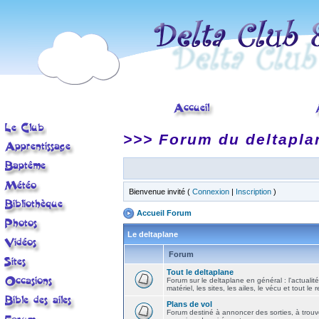
>>> Forum du deltapla
Bienvenue invité (
Connexion
|
Inscription
)
Accueil Forum
Le deltaplane
Forum
Tout le deltaplane
Forum sur le deltaplane en général : l'actualité
matériel, les sites, les ailes, le vécu et tout le r
Plans de vol
Forum destiné à annoncer des sorties, à trouv