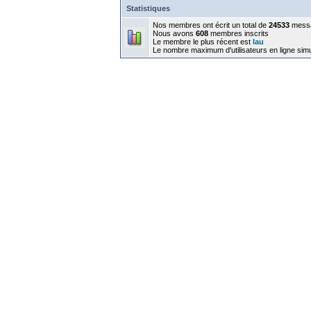
Statistiques
Nos membres ont écrit un total de
24533
mess
Nous avons
608
membres inscrits
Le membre le plus récent est
lau
Le nombre maximum d'utilisateurs en ligne sim