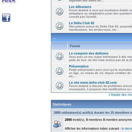
organiser des virées etc...
Les débutants
Forum destiné à ceux qui voudraient établir u
deltaplane ou simplement poser des question
connait pas l'activité.
Le Delta Club 82
Discussions autour du Delta Club 82, propositi
manifestation, les rendez-vous, etc...
...
Forum
Le comptoir des deltistes
Vous avez un truc super intéressant à dire mais
parle de tout, de rien mais surtout pas de la 
Présentation
Petite présentation pour ceux qui le souhaites
un âge, un niveau de vol, depuis combien de t
etc...
Le site www.delta-club-82.com
Forum destiné à discuter de problèmes rencont
nouveautés, à proposer des modifications ou d
L'équipe des mo
Statistiques
2890 utilisateur(s) actif(s) durant les 15 dernières
2890
invité(s),
0
membres
0
membre anonyme
Afficher les informations triées suivant :
le derni