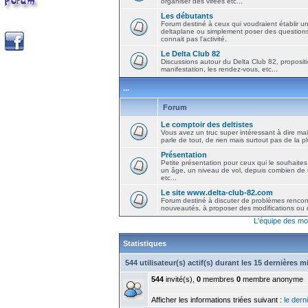
organiser des virées etc...
Les débutants
Forum destiné à ceux qui voudraient établir u
deltaplane ou simplement poser des question
connait pas l'activité.
Le Delta Club 82
Discussions autour du Delta Club 82, propositi
manifestation, les rendez-vous, etc...
...
Forum
Le comptoir des deltistes
Vous avez un truc super intéressant à dire mais
parle de tout, de rien mais surtout pas de la 
Présentation
Petite présentation pour ceux qui le souhaites
un âge, un niveau de vol, depuis combien de t
etc...
Le site www.delta-club-82.com
Forum destiné à discuter de problèmes rencont
nouveautés, à proposer des modifications ou d
L'équipe des mo
Statistiques
544 utilisateur(s) actif(s) durant les 15 dernières 
544
invité(s),
0
membres
0
membre anonyme
Afficher les informations triées suivant :
le derni