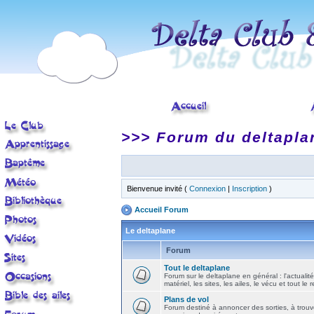
>>> Forum du deltapla
Bienvenue invité (
Connexion
|
Inscription
)
Accueil Forum
Le deltaplane
Forum
Tout le deltaplane
Forum sur le deltaplane en général : l'actualité
matériel, les sites, les ailes, le vécu et tout le r
Plans de vol
Forum destiné à annoncer des sorties, à trouv