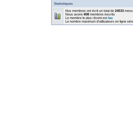
Statistiques
Nos membres ont écrit un total de
24533
mess
Nous avons
608
membres inscrits
Le membre le plus récent est
lau
Le nombre maximum d'utilisateurs en ligne sim