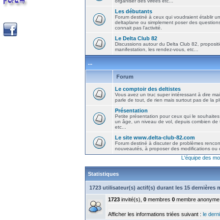
organiser des virées etc...
Les débutants
Forum destiné à ceux qui voudraient établir u
deltaplane ou simplement poser des question
connait pas l'activité.
Le Delta Club 82
Discussions autour du Delta Club 82, propositi
manifestation, les rendez-vous, etc...
...
Forum
Le comptoir des deltistes
Vous avez un truc super intéressant à dire mais
parle de tout, de rien mais surtout pas de la 
Présentation
Petite présentation pour ceux qui le souhaites
un âge, un niveau de vol, depuis combien de t
etc...
Le site www.delta-club-82.com
Forum destiné à discuter de problèmes rencont
nouveautés, à proposer des modifications ou d
L'équipe des mo
Statistiques
1723 utilisateur(s) actif(s) durant les 15 dernières
1723
invité(s),
0
membres
0
membre anonyme
Afficher les informations triées suivant :
le derni