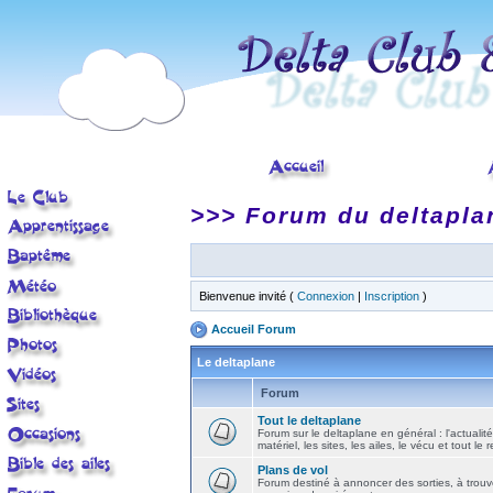
>>> Forum du deltapla
Bienvenue invité (
Connexion
|
Inscription
)
Accueil Forum
Le deltaplane
Forum
Tout le deltaplane
Forum sur le deltaplane en général : l'actualité
matériel, les sites, les ailes, le vécu et tout le r
Plans de vol
Forum destiné à annoncer des sorties, à trouv