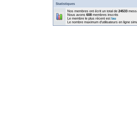
Statistiques
Nos membres ont écrit un total de
24533
mess
Nous avons
608
membres inscrits
Le membre le plus récent est
lau
Le nombre maximum d'utilisateurs en ligne sim