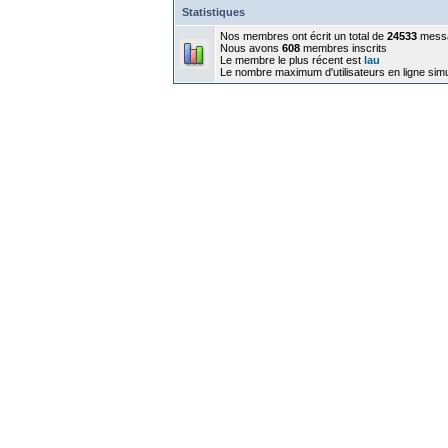
Statistiques
Nos membres ont écrit un total de
24533
mess
Nous avons
608
membres inscrits
Le membre le plus récent est
lau
Le nombre maximum d'utilisateurs en ligne sim