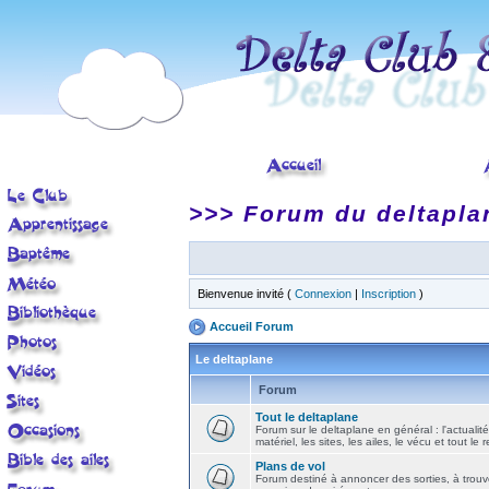
>>> Forum du deltapla
Bienvenue invité (
Connexion
|
Inscription
)
Accueil Forum
Le deltaplane
Forum
Tout le deltaplane
Forum sur le deltaplane en général : l'actualité
matériel, les sites, les ailes, le vécu et tout le r
Plans de vol
Forum destiné à annoncer des sorties, à trouv