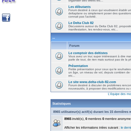
organiser des virées etc...
Les débutants
Forum destiné à ceux qui voudraient établir u
deltaplane ou simplement poser des question
connait pas l'activité.
Le Delta Club 82
Discussions autour du Delta Club 82, propositi
manifestation, les rendez-vous, etc...
...
Forum
Le comptoir des deltistes
Vous avez un truc super intéressant à dire mais
parle de tout, de rien mais surtout pas de la 
Présentation
Petite présentation pour ceux qui le souhaites
un âge, un niveau de vol, depuis combien de t
etc...
Le site www.delta-club-82.com
Forum destiné à discuter de problèmes rencont
nouveautés, à proposer des modifications ou d
L'équipe des mo
Statistiques
8965 utilisateur(s) actif(s) durant les 15 dernières
8965
invité(s),
0
membres
0
membre anonyme
Afficher les informations triées suivant :
le derni