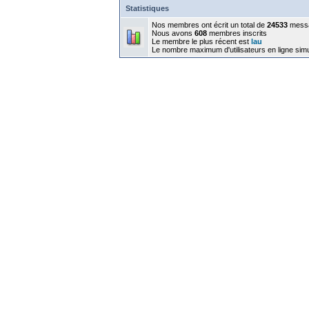
Statistiques
Nos membres ont écrit un total de
24533
mess
Nous avons
608
membres inscrits
Le membre le plus récent est
lau
Le nombre maximum d'utilisateurs en ligne sim