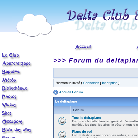
>>> Forum du deltapla
Bienvenue invité (
Connexion
|
Inscription
)
Accueil Forum
Le deltaplane
Forum
Tout le deltaplane
Forum sur le deltaplane en général : l'actualité
matériel, les sites, les ailes, le vécu et tout le r
Plans de vol
Forum destiné à annoncer des sorties, à trouv