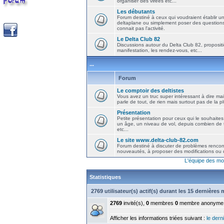
organiser des virées etc...
Les débutants
Forum destiné à ceux qui voudraient établir u
deltaplane ou simplement poser des question
connait pas l'activité.
Le Delta Club 82
Discussions autour du Delta Club 82, propositi
manifestation, les rendez-vous, etc...
...
Forum
Le comptoir des deltistes
Vous avez un truc super intéressant à dire mais
parle de tout, de rien mais surtout pas de la 
Présentation
Petite présentation pour ceux qui le souhaites
un âge, un niveau de vol, depuis combien de t
etc...
Le site www.delta-club-82.com
Forum destiné à discuter de problèmes rencont
nouveautés, à proposer des modifications ou d
L'équipe des mo
Statistiques
2769 utilisateur(s) actif(s) durant les 15 dernières
2769
invité(s),
0
membres
0
membre anonyme
Afficher les informations triées suivant :
le derni