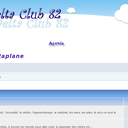
taplane
)
: l'actualité, la météo, l'apprentissage, le matériel, les sites, les ailes, le vécu et tout le
ies, à trouver du monde pour aller voler, à organiser des virées etc...