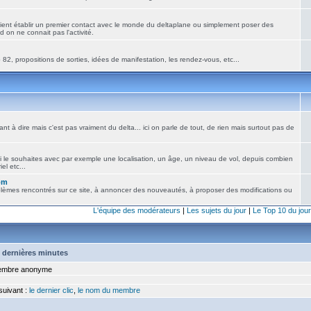
ient établir un premier contact avec le monde du deltaplane ou simplement poser des
 on ne connait pas l'activité.
82, propositions de sorties, idées de manifestation, les rendez-vous, etc...
nt à dire mais c'est pas vraiment du delta... ici on parle de tout, de rien mais surtout pas de
i le souhaites avec par exemple une localisation, un âge, un niveau de vol, depuis combien
el etc...
om
blèmes rencontrés sur ce site, à annoncer des nouveautés, à proposer des modifications ou
L'équipe des modérateurs
|
Les sujets du jour
|
Le Top 10 du jour
15 dernières minutes
mbre anonyme
 suivant :
le dernier clic
,
le nom du membre