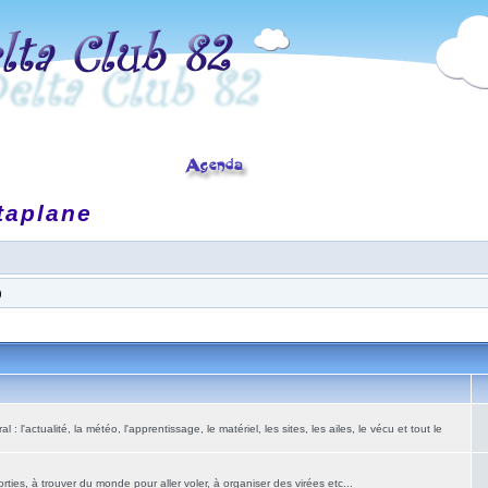
taplane
)
: l'actualité, la météo, l'apprentissage, le matériel, les sites, les ailes, le vécu et tout le
ies, à trouver du monde pour aller voler, à organiser des virées etc...