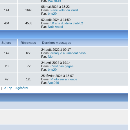
Par:
Patrick65
08 mai 2024 à 13:22
141
1646
Dans:
Faire voler du lourd
Par:
éric29
02 août 2024 à 11:59
464
4553
Dans:
50 ans du delta club 82
Par:
Noël Ansel
Sujets
Réponses
Derniers messages
24 août 2022 à 09:17
147
650
Dans:
arnaque au mandat cash
Par:
Nio
24 avril 2024 à 19:14
23
72
Dans:
C'est pas gagné
Par:
éric29
25 février 2024 à 13:07
47
128
Dans:
Photo sur annonce
Par:
Alex046
|
Le Top 10 général