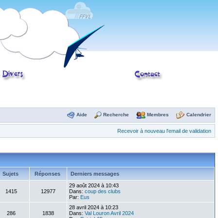
Aide
Recherche
Membres
Calendrier
Recevoir à nouveau l'email de validation
Sujets
Réponses
Derniers messages
29 août 2024 à 10:43
1415
12977
Dans:
coup des clubs
Par:
Eus
28 avril 2024 à 10:23
286
1838
Dans:
Val Louron Avril 2024