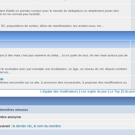
ient établir un premier contact avec le monde du deltaplane ou simplement poser des
 on ne connait pas l'activité.
82, propositions de sorties, idées de manifestation, les rendez-vous, etc...
nt à dire mais c'est pas vraiment du delta... ici on parle de tout, de rien mais surtout pas de
i le souhaites avec par exemple une localisation, un âge, un niveau de vol, depuis combien
el etc...
om
blèmes rencontrés sur ce site, à annoncer des nouveautés, à proposer des modifications ou
L'équipe des modérateurs
|
Les sujets du jour
|
Le Top 10 du jour
5 dernières minutes
bre anonyme
 suivant :
le dernier clic
,
le nom du membre