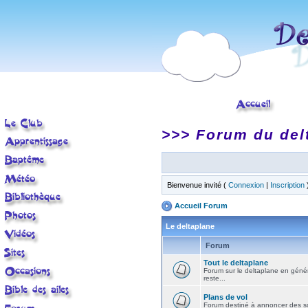
>>> Forum du del
Bienvenue invité (
Connexion
|
Inscription
Accueil Forum
Le deltaplane
Forum
Tout le deltaplane
Forum sur le deltaplane en général 
reste...
Plans de vol
Forum destiné à annoncer des sort