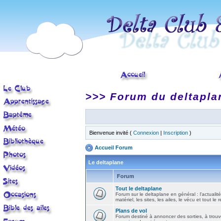
>>> Forum du deltapla
Bienvenue invité (
Connexion
|
Inscription
)
Accueil Forum
Le deltaplane
Forum
Tout le deltaplane
Forum sur le deltaplane en général : l'actualité
matériel, les sites, les ailes, le vécu et tout le r
Plans de vol
Forum destiné à annoncer des sorties, à trouv