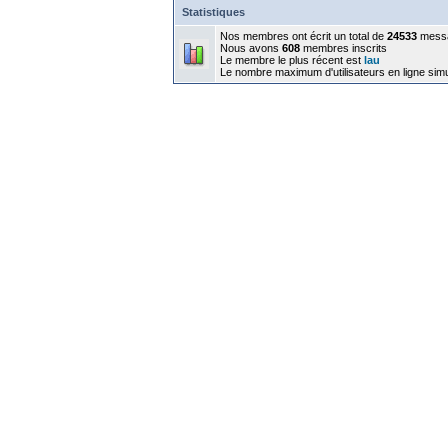
Statistiques
Nos membres ont écrit un total de
24533
mess
Nous avons
608
membres inscrits
Le membre le plus récent est
lau
Le nombre maximum d'utilisateurs en ligne sim