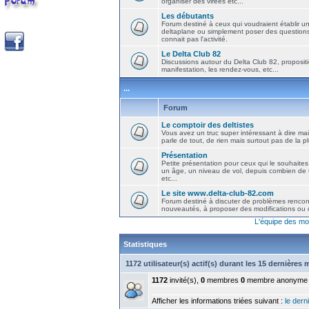
organiser des virées etc...
Les débutants
Forum destiné à ceux qui voudraient établir u
deltaplane ou simplement poser des question
connait pas l'activité.
Le Delta Club 82
Discussions autour du Delta Club 82, propositi
manifestation, les rendez-vous, etc...
...
Forum
Le comptoir des deltistes
Vous avez un truc super intéressant à dire mais
parle de tout, de rien mais surtout pas de la 
Présentation
Petite présentation pour ceux qui le souhaites
un âge, un niveau de vol, depuis combien de t
etc...
Le site www.delta-club-82.com
Forum destiné à discuter de problèmes rencont
nouveautés, à proposer des modifications ou d
L'équipe des mo
Statistiques
1172 utilisateur(s) actif(s) durant les 15 dernières
1172
invité(s),
0
membres
0
membre anonyme
Afficher les informations triées suivant :
le derni