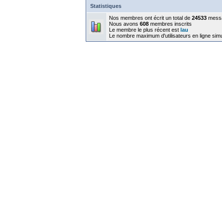
Statistiques
Nos membres ont écrit un total de
24533
mess
Nous avons
608
membres inscrits
Le membre le plus récent est
lau
Le nombre maximum d'utilisateurs en ligne sim