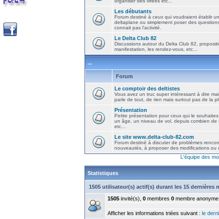
organiser des virées etc...
Les débutants
Forum destiné à ceux qui voudraient établir u
deltaplane ou simplement poser des question
connait pas l'activité.
Le Delta Club 82
Discussions autour du Delta Club 82, propositi
manifestation, les rendez-vous, etc...
...
Forum
Le comptoir des deltistes
Vous avez un truc super intéressant à dire mais
parle de tout, de rien mais surtout pas de la 
Présentation
Petite présentation pour ceux qui le souhaites
un âge, un niveau de vol, depuis combien de t
etc...
Le site www.delta-club-82.com
Forum destiné à discuter de problèmes rencont
nouveautés, à proposer des modifications ou d
L'équipe des mo
Statistiques
1505 utilisateur(s) actif(s) durant les 15 dernières
1505
invité(s),
0
membres
0
membre anonyme
Afficher les informations triées suivant :
le derni