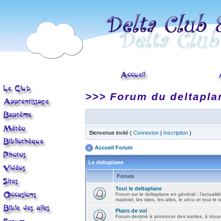
>>> Forum du deltapla
Bienvenue invité (
Connexion
|
Inscription
)
Accueil Forum
Le deltaplane
Forum
Tout le deltaplane
Forum sur le deltaplane en général : l'actualité
matériel, les sites, les ailes, le vécu et tout le r
Plans de vol
Forum destiné à annoncer des sorties, à trouv