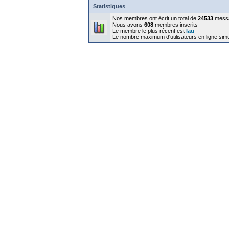
Statistiques
Nos membres ont écrit un total de
24533
mess
Nous avons
608
membres inscrits
Le membre le plus récent est
lau
Le nombre maximum d'utilisateurs en ligne sim