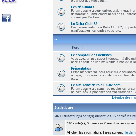
organiser des virées etc...
Les débutants
Forum destiné à ceux qui voudraient établir u
deltaplane ou simplement poser des question
connait pas l'activité.
Le Delta Club 82
Discussions autour du Delta Club 82, propositi
manifestation, les rendez-vous, etc...
...
Forum
Le comptoir des deltistes
Vous avez un truc super intéressant à dire mais
parle de tout, de rien mais surtout pas de la 
Présentation
Petite présentation pour ceux qui le souhaites
un âge, un niveau de vol, depuis combien de t
etc...
Le site www.delta-club-82.com
Forum destiné à discuter de problèmes rencont
nouveautés, à proposer des modifications ou d
L'équipe des mo
Statistiques
460 utilisateur(s) actif(s) durant les 15 dernières 
460
invité(s),
0
membres
0
membre anonyme
Afficher les informations triées suivant :
le derni