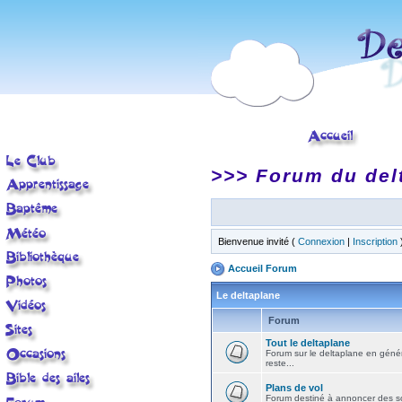
>>> Forum du del
Bienvenue invité (
Connexion
|
Inscription
Accueil Forum
Le deltaplane
Forum
Tout le deltaplane
Forum sur le deltaplane en général 
reste...
Plans de vol
Forum destiné à annoncer des sort