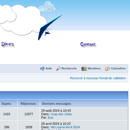
Aide
Recherche
Membres
Calendrier
Recevoir à nouveau l'email de validation
Sujets
Réponses
Derniers messages
29 août 2024 à 10:43
1415
12977
Dans:
coup des clubs
Par:
Eus
28 avril 2024 à 10:23
286
1838
Dans:
Val Louron Avril 2024