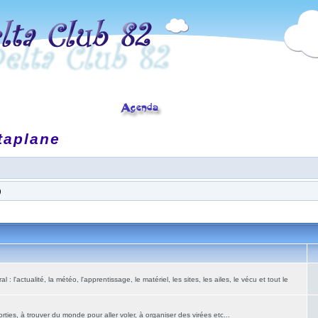
taplane
)
: l'actualité, la météo, l'apprentissage, le matériel, les sites, les ailes, le vécu et tout le
ies, à trouver du monde pour aller voler, à organiser des virées etc...