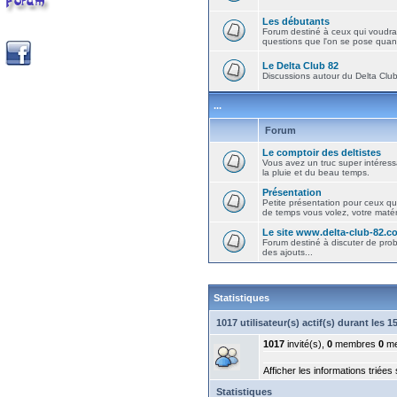
Les débutants
Forum destiné à ceux qui voudra
questions que l'on se pose quand
Le Delta Club 82
Discussions autour du Delta Club 
...
Forum
Le comptoir des deltistes
Vous avez un truc super intéressa
la pluie et du beau temps.
Présentation
Petite présentation pour ceux qu
de temps vous volez, votre matéri
Le site www.delta-club-82.c
Forum destiné à discuter de pro
des ajouts...
Statistiques
1017 utilisateur(s) actif(s) durant les 
1017
invité(s),
0
membres
0
me
Afficher les informations triées
Statistiques