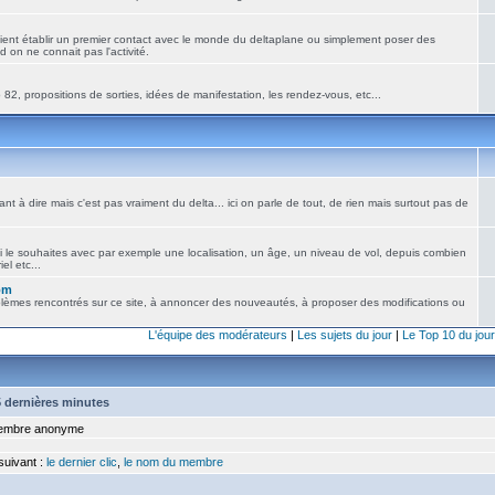
ient établir un premier contact avec le monde du deltaplane ou simplement poser des
 on ne connait pas l'activité.
82, propositions de sorties, idées de manifestation, les rendez-vous, etc...
nt à dire mais c'est pas vraiment du delta... ici on parle de tout, de rien mais surtout pas de
i le souhaites avec par exemple une localisation, un âge, un niveau de vol, depuis combien
el etc...
om
blèmes rencontrés sur ce site, à annoncer des nouveautés, à proposer des modifications ou
L'équipe des modérateurs
|
Les sujets du jour
|
Le Top 10 du jour
15 dernières minutes
mbre anonyme
 suivant :
le dernier clic
,
le nom du membre