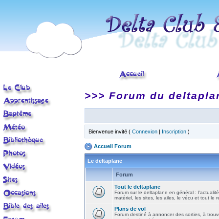
>>> Forum du deltapla
Bienvenue invité (
Connexion
|
Inscription
)
Accueil Forum
Le deltaplane
Forum
Tout le deltaplane
Forum sur le deltaplane en général : l'actualité
matériel, les sites, les ailes, le vécu et tout le r
Plans de vol
Forum destiné à annoncer des sorties, à trouv