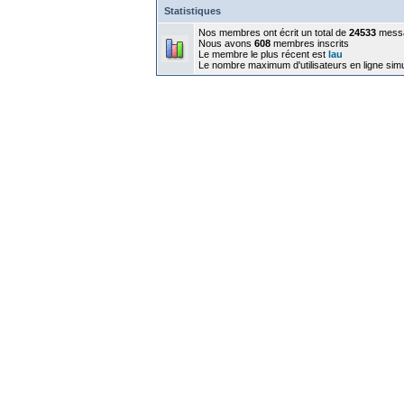
Statistiques
Nos membres ont écrit un total de
24533
mess
Nous avons
608
membres inscrits
Le membre le plus récent est
lau
Le nombre maximum d'utilisateurs en ligne sim