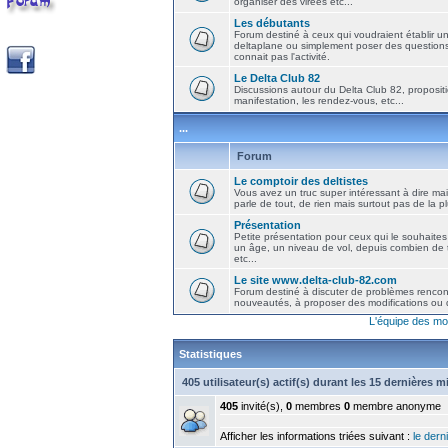
organiser des virées etc...
Les débutants
Forum destiné à ceux qui voudraient établir u
deltaplane ou simplement poser des question
connait pas l'activité.
Le Delta Club 82
Discussions autour du Delta Club 82, propositi
manifestation, les rendez-vous, etc...
...
Forum
Le comptoir des deltistes
Vous avez un truc super intéressant à dire mais
parle de tout, de rien mais surtout pas de la 
Présentation
Petite présentation pour ceux qui le souhaites
un âge, un niveau de vol, depuis combien de t
etc...
Le site www.delta-club-82.com
Forum destiné à discuter de problèmes rencont
nouveautés, à proposer des modifications ou d
L'équipe des mo
Statistiques
405 utilisateur(s) actif(s) durant les 15 dernières 
405
invité(s),
0
membres
0
membre anonyme
Afficher les informations triées suivant :
le derni