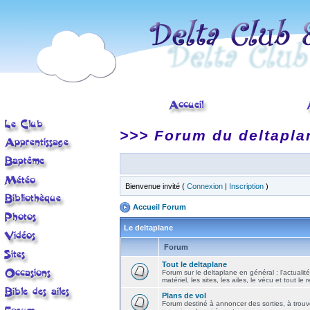
>>> Forum du deltapla
Bienvenue invité (
Connexion
|
Inscription
)
Accueil Forum
Le deltaplane
Forum
Tout le deltaplane
Forum sur le deltaplane en général : l'actualité
matériel, les sites, les ailes, le vécu et tout le r
Plans de vol
Forum destiné à annoncer des sorties, à trouv