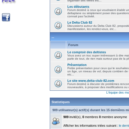
organiser des virées etc...
Les débutants
Forum destiné à ceux qui voudraient établir u
deltaplane ou simplement poser des question
connait pas l'activité.
Le Delta Club 82
Discussions autour du Delta Club 82, propositi
manifestation, les rendez-vous, etc...
...
Forum
Le comptoir des deltistes
Vous avez un truc super intéressant à dire mais
parle de tout, de rien mais surtout pas de la 
Présentation
Petite présentation pour ceux qui le souhaites
un âge, un niveau de vol, depuis combien de t
etc...
Le site www.delta-club-82.com
Forum destiné à discuter de problèmes rencont
nouveautés, à proposer des modifications ou d
L'équipe des mo
Statistiques
909 utilisateur(s) actif(s) durant les 15 dernières 
909
invité(s),
0
membres
0
membre anonyme
Afficher les informations triées suivant :
le derni