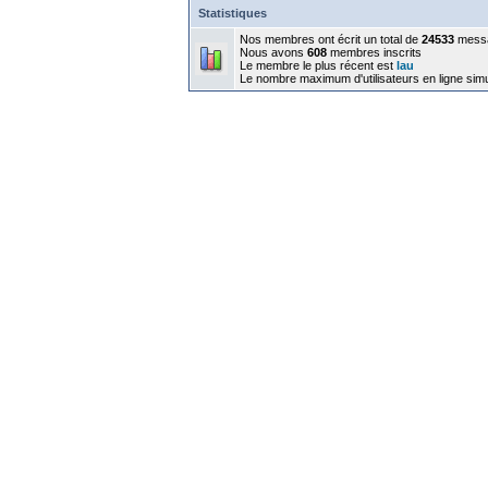
Statistiques
Nos membres ont écrit un total de
24533
mess
Nous avons
608
membres inscrits
Le membre le plus récent est
lau
Le nombre maximum d'utilisateurs en ligne sim