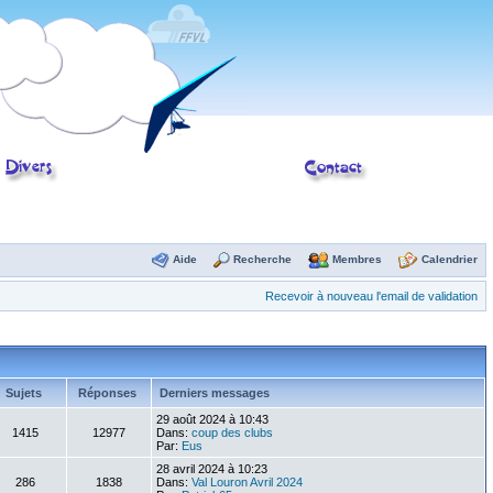
Aide
Recherche
Membres
Calendrier
Recevoir à nouveau l'email de validation
Sujets
Réponses
Derniers messages
29 août 2024 à 10:43
1415
12977
Dans:
coup des clubs
Par:
Eus
28 avril 2024 à 10:23
286
1838
Dans:
Val Louron Avril 2024