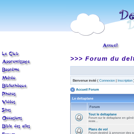
>>> Forum du del
Bienvenue invité (
Connexion
|
Inscription
Accueil Forum
Le deltaplane
Forum
Tout le deltaplane
Forum sur le deltaplane en général 
reste...
Plans de vol
Forum destiné à annoncer des sort