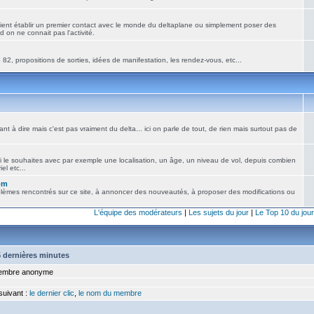
ient établir un premier contact avec le monde du deltaplane ou simplement poser des
 on ne connait pas l'activité.
82, propositions de sorties, idées de manifestation, les rendez-vous, etc...
nt à dire mais c'est pas vraiment du delta... ici on parle de tout, de rien mais surtout pas de
i le souhaites avec par exemple une localisation, un âge, un niveau de vol, depuis combien
el etc...
om
blèmes rencontrés sur ce site, à annoncer des nouveautés, à proposer des modifications ou
L'équipe des modérateurs
|
Les sujets du jour
|
Le Top 10 du jour
15 dernières minutes
mbre anonyme
 suivant :
le dernier clic
,
le nom du membre