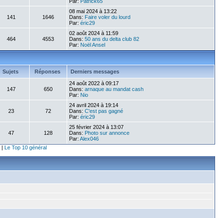
Par:
Patrick65
08 mai 2024 à 13:22
141
1646
Dans:
Faire voler du lourd
Par:
éric29
02 août 2024 à 11:59
464
4553
Dans:
50 ans du delta club 82
Par:
Noël Ansel
Sujets
Réponses
Derniers messages
24 août 2022 à 09:17
147
650
Dans:
arnaque au mandat cash
Par:
Nio
24 avril 2024 à 19:14
23
72
Dans:
C'est pas gagné
Par:
éric29
25 février 2024 à 13:07
47
128
Dans:
Photo sur annonce
Par:
Alex046
|
Le Top 10 général