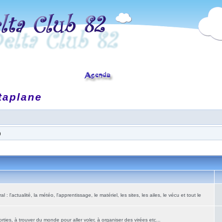
taplane
)
: l'actualité, la météo, l'apprentissage, le matériel, les sites, les ailes, le vécu et tout le
ies, à trouver du monde pour aller voler, à organiser des virées etc...