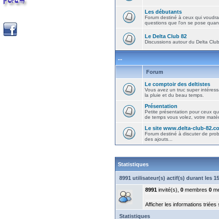
Les débutants
Forum destiné à ceux qui voudra
questions que l'on se pose quand
Le Delta Club 82
Discussions autour du Delta Club 
...
Forum
Le comptoir des deltistes
Vous avez un truc super intéressa
la pluie et du beau temps.
Présentation
Petite présentation pour ceux qu
de temps vous volez, votre matéri
Le site www.delta-club-82.c
Forum destiné à discuter de pro
des ajouts...
Statistiques
8991 utilisateur(s) actif(s) durant les 
8991
invité(s),
0
membres
0
me
Afficher les informations triées
Statistiques