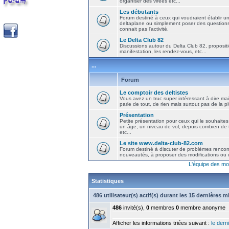
organiser des virées etc...
Les débutants
Forum destiné à ceux qui voudraient établir u
deltaplane ou simplement poser des question
connait pas l'activité.
Le Delta Club 82
Discussions autour du Delta Club 82, propositi
manifestation, les rendez-vous, etc...
...
Forum
Le comptoir des deltistes
Vous avez un truc super intéressant à dire mais
parle de tout, de rien mais surtout pas de la 
Présentation
Petite présentation pour ceux qui le souhaites
un âge, un niveau de vol, depuis combien de t
etc...
Le site www.delta-club-82.com
Forum destiné à discuter de problèmes rencont
nouveautés, à proposer des modifications ou d
L'équipe des mo
Statistiques
486 utilisateur(s) actif(s) durant les 15 dernières 
486
invité(s),
0
membres
0
membre anonyme
Afficher les informations triées suivant :
le derni