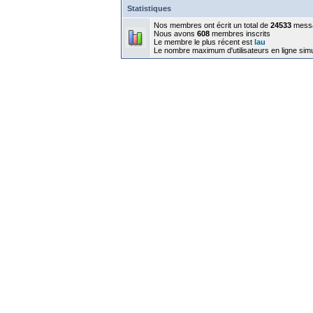
Statistiques
Nos membres ont écrit un total de
24533
mess
Nous avons
608
membres inscrits
Le membre le plus récent est
lau
Le nombre maximum d'utilisateurs en ligne sim