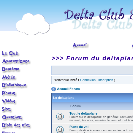
>>> Forum du deltapla
Bienvenue invité (
Connexion
|
Inscription
)
Accueil Forum
Le deltaplane
Forum
Tout le deltaplane
Forum sur le deltaplane en général : l'actualité
matériel, les sites, les ailes, le vécu et tout le r
Plans de vol
Forum destiné à annoncer des sorties, à trouv